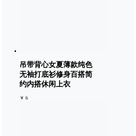
吊带背心女夏薄款纯色
无袖打底衫修身百搭简
约内搭休闲上衣
￥ 6