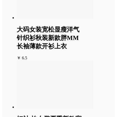
大码女装宽松显瘦洋气
针织衫秋装新款胖MM
长袖薄款开衫上衣
￥ 6.5