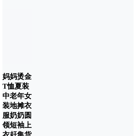
妈妈烫金
T恤夏装
中老年女
装地摊衣
服奶奶圆
领短袖上
衣赶集货