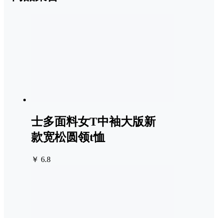
士多面料女T中袖大版新
款宽松圆领t恤
￥ 6.8