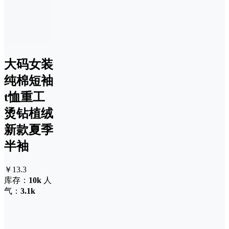
大码女装
纯棉短袖
t恤重工
烫钻植绒
新款夏季
半袖
￥13.3
库存：
10k
人
气：
3.1k