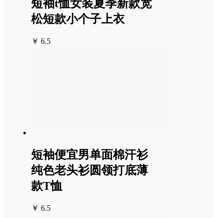
短袖t恤女装夏季新款宽
松短款小个子上衣
￥ 6.5
短袖便宜男单面棉汗衫
纯色老头衫圆领打底薄
款T恤
￥ 6.5