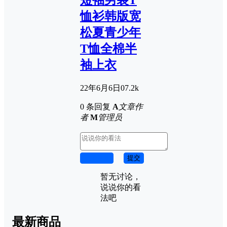
短袖男装T
恤衫韩版宽
松夏青少年
T恤全棉半
袖上衣
22年6月6日
0
7.2k
0 条回复
A
文章作
者
M
管理员
取消回复
提交
暂无讨论，
说说你的看
法吧
最新商品