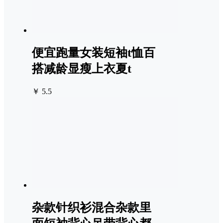
便宜跑量女装短袖t恤百
搭减龄显瘦上衣夏t
￥ 5.5
杂款针织衫混合杂款里