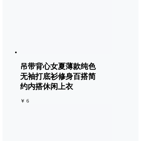
吊带背心女夏薄款纯色
无袖打底衫修身百搭简
约内搭休闲上衣
￥ 6