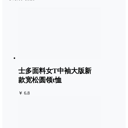
士多面料女T中袖大版新
款宽松圆领t恤
￥ 6.8