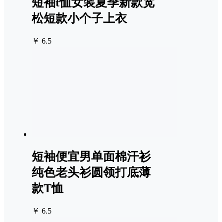
短袖t恤女装夏季新款宽
松短款小个子上衣
￥ 6.5
短袖便宜男单面棉汗衫
纯色老头衫圆领打底薄
款T恤
￥ 6.5