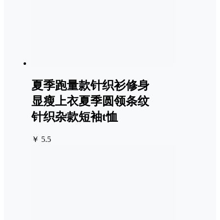
夏季跑量款针织衫修身
显瘦上衣夏季圆领条纹
针织杂款短袖t恤
￥ 5.5