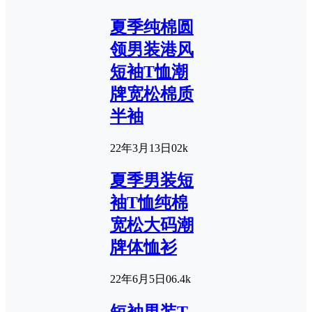
夏季纯棉圆
领男装港风
短袖T恤潮
牌宽松棉质
半袖
22年3月13日
0
2k
夏季男装短
袖T恤纯棉
宽松大码潮
牌体恤衫
22年6月5日
0
6.4k