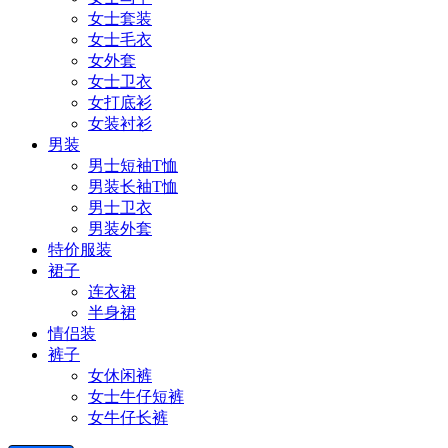
女士套装
女士毛衣
女外套
女士卫衣
女打底衫
女装衬衫
男装
男士短袖T恤
男装长袖T恤
男士卫衣
男装外套
特价服装
裙子
连衣裙
半身裙
情侣装
裤子
女休闲裤
女士牛仔短裤
女牛仔长裤