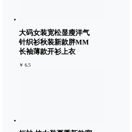
大码女装宽松显瘦洋气
针织衫秋装新款胖MM
长袖薄款开衫上衣
￥ 6.5