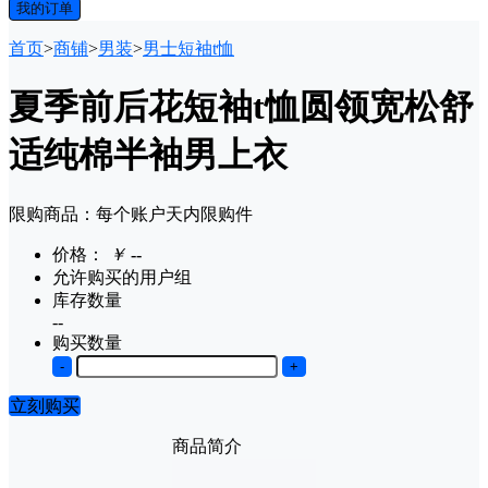
我的订单
首页
>
商铺
>
男装
>
男士短袖t恤
夏季前后花短袖t恤圆领宽松舒
适纯棉半袖男上衣
限购商品：每个账户
天内
限购
件
价格：
￥
--
允许购买的用户组
库存数量
--
购买数量
-
+
立刻购买
商品简介