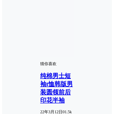
猜你喜欢
纯棉男士短
袖t恤韩版男
装圆领前后
印花半袖
22年3月12日
0
1.5k