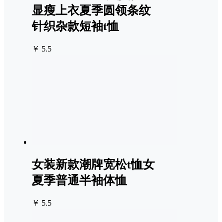
显瘦上衣夏季圆领条纹
针织杂款短袖t恤
￥ 5.5
女装新款潮牌宽松t恤女
夏季普通半袖体恤
￥ 5.5