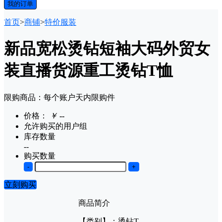
我的订单
首页
>
商铺
>
特价服装
新品宽松烫钻短袖大码外贸女
装直播货源重工烫钻T恤
限购商品：每个账户
天内
限购
件
价格：
￥
--
允许购买的用户组
库存数量
--
购买数量
-
+
立刻购买
商品简介
【类别】：烫钻T