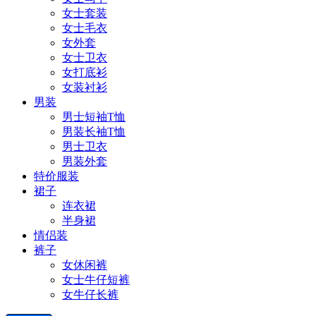
女士套装
女士毛衣
女外套
女士卫衣
女打底衫
女装衬衫
男装
男士短袖T恤
男装长袖T恤
男士卫衣
男装外套
特价服装
裙子
连衣裙
半身裙
情侣装
裤子
女休闲裤
女士牛仔短裤
女牛仔长裤