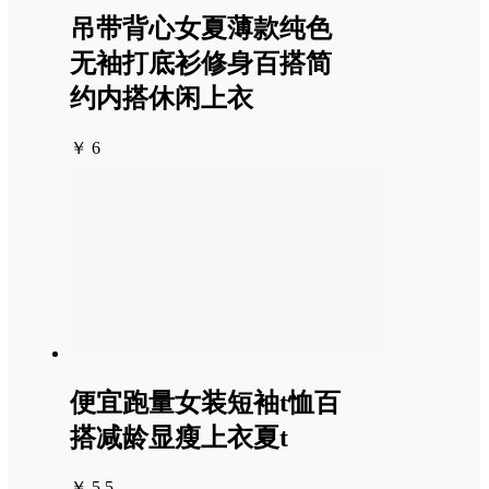
吊带背心女夏薄款纯色
无袖打底衫修身百搭简
约内搭休闲上衣
￥ 6
便宜跑量女装短袖t恤百
搭减龄显瘦上衣夏t
￥ 5.5