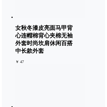
女秋冬漆皮亮面马甲背
心连帽棉背心夹棉无袖
外套时尚坎肩休闲百搭
中长款外套
￥ 47