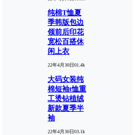
纯棉T恤夏
季韩版包边
领前后印花
宽松百搭休
闲上衣
22年4月30日
0
1.4k
大码女装纯
棉短袖t恤重
工烫钻植绒
新款夏季半
袖
22年4月30日
0
3.1k