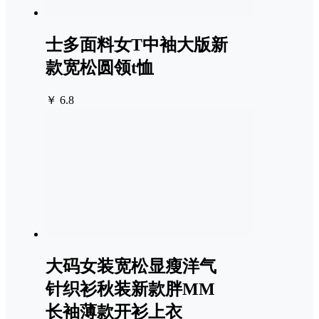
士多面料女T中袖大版新
款宽松圆领t恤
￥ 6.8
大码女装宽松显瘦洋气
针织衫秋装新款胖MM
长袖薄款开衫上衣