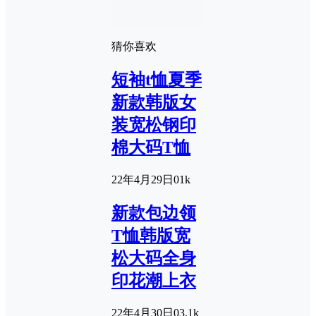
猜你喜欢
短袖t恤夏季
新款韩版女
装宽松钢印
棉大码T恤
22年4月29日
0
1k
新款包边领
T恤韩版宽
松大码全身
印花潮上衣
22年4月30日
0
3.1k