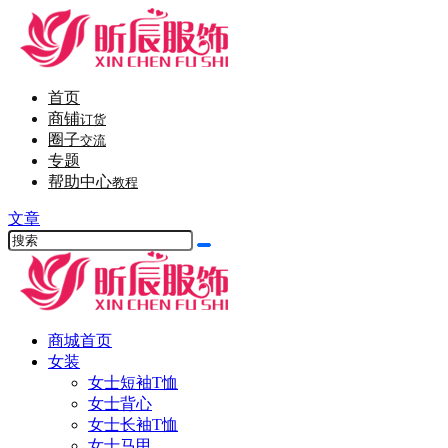
首页
商铺
订货
圈子
交流
专题
帮助中心
教程
文章
商城首页
女装
女士短袖T恤
女士背心
女士长袖T恤
女士马甲