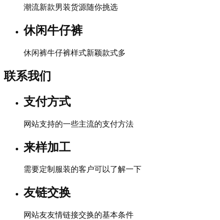
潮流新款男装货源随你挑选
休闲牛仔裤
休闲裤牛仔裤样式新颖款式多
联系我们
支付方式
网站支持的一些主流的支付方法
来样加工
需要定制服装的客户可以了解一下
友链交换
网站友友情链接交换的基本条件