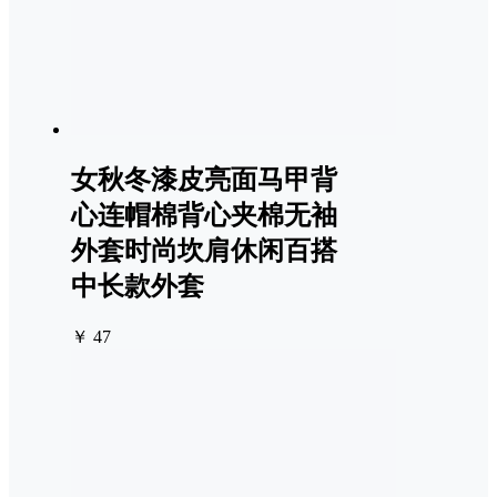
女秋冬漆皮亮面马甲背
心连帽棉背心夹棉无袖
外套时尚坎肩休闲百搭
中长款外套
￥ 47