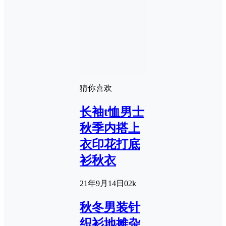
猜你喜欢
长袖t恤男士
秋季内搭上
衣印花打底
衫秋衣
21年9月14日
0
2k
秋冬男装针
织衫地摊杂