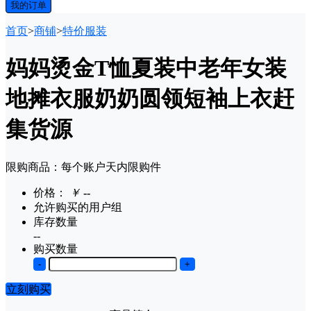
我的订单
首页
>
商铺
>
特价服装
妈妈烫金T恤夏装中老年女装
地摊衣服奶奶圆领短袖上衣赶
集货源
限购商品：每个账户
天内
限购
件
价格：
￥
--
允许购买的用户组
库存数量
--
购买数量
-
+
立刻购买