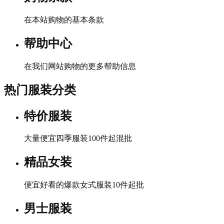
在本站购物的基本条款
帮助中心
在我们网站购物的更多帮助信息
热门服装分类
特价服装
大量便宜四季服装100件起混批
精品女装
便宜好看的爆款女式服装10件起批
男士服装