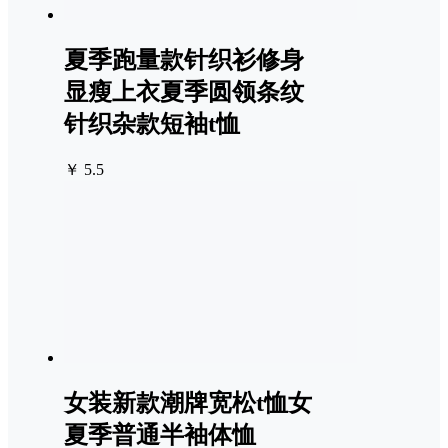
夏季跑量款针织衫修身
显瘦上衣夏季圆领条纹
针织杂款短袖t恤
￥ 5.5
女装新款潮牌宽松t恤女
夏季普通半袖体恤