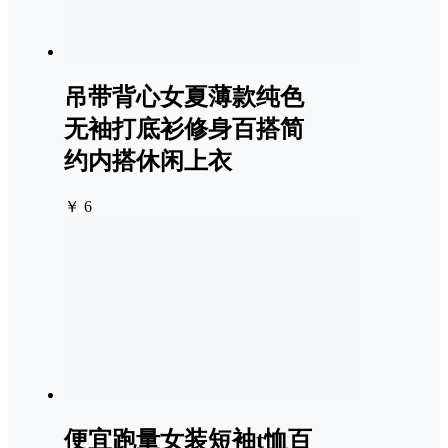
吊带背心女夏薄款纯色
无袖打底衫修身百搭简
约内搭休闲上衣
￥ 6
便宜跑量女装短袖t恤百