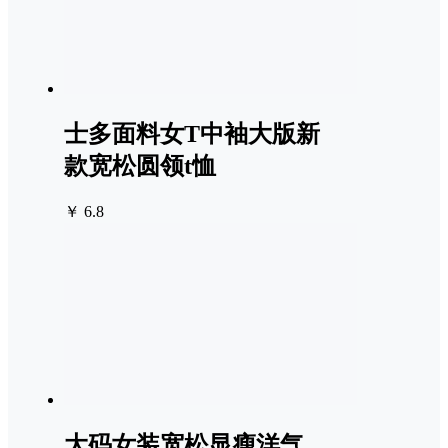
士多面料女T中袖大版新
款宽松圆领t恤
￥ 6.8
大码女装宽松显瘦洋气