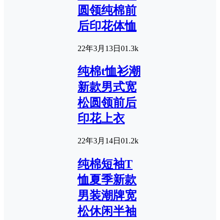
圆领纯棉前
后印花体恤
22年3月13日
0
1.3k
纯棉t恤衫潮
新款男式宽
松圆领前后
印花上衣
22年3月14日
0
1.2k
纯棉短袖T
恤夏季新款
男装潮牌宽
松休闲半袖