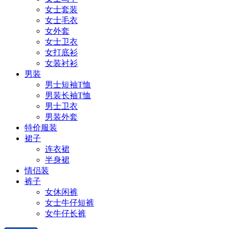
女士套装
女士毛衣
女外套
女士卫衣
女打底衫
女装衬衫
男装
男士短袖T恤
男装长袖T恤
男士卫衣
男装外套
特价服装
裙子
连衣裙
半身裙
情侣装
裤子
女休闲裤
女士牛仔短裤
女牛仔长裤