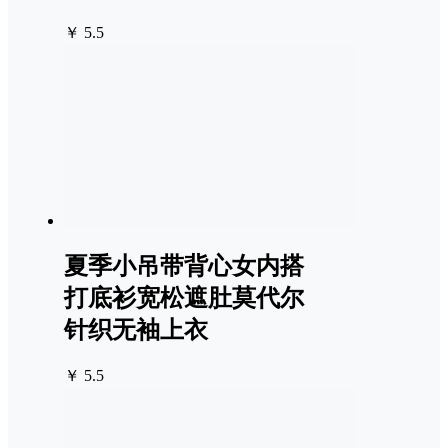
￥ 5.5
夏季小吊带背心女内搭
打底衫宽松遮肚莫代尔
针织无袖上衣
￥ 5.5