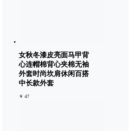
女秋冬漆皮亮面马甲背
心连帽棉背心夹棉无袖
外套时尚坎肩休闲百搭
中长款外套
￥ 47