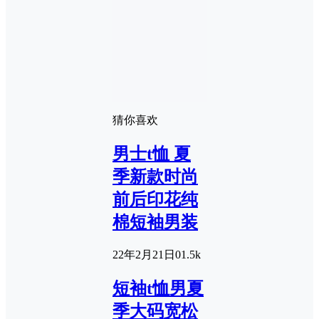
猜你喜欢
男士t恤 夏
季新款时尚
前后印花纯
棉短袖男装
22年2月21日
0
1.5k
短袖t恤男夏
季大码宽松