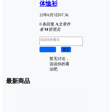
体恤衫
22年6月5日
0
7.3k
0 条回复
A
文章作
者
M
管理员
取消回复
提交
暂无讨论，
说说你的看
法吧
最新商品