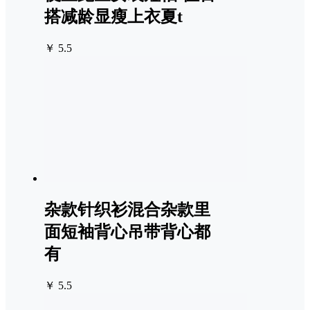
搭减龄显瘦上衣夏t
￥ 5.5
杂款针织衫混合杂款里
面短袖背心吊带背心都
有
￥ 5.5