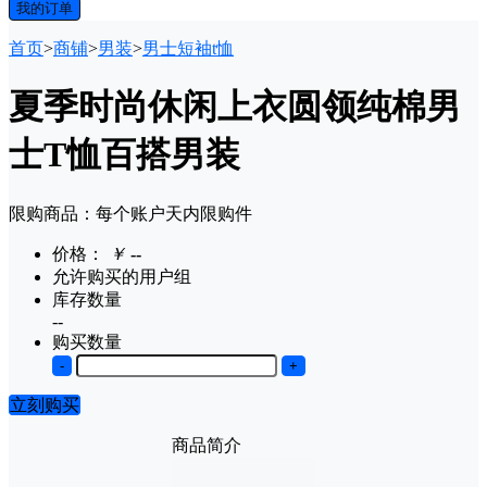
我的订单
首页
>
商铺
>
男装
>
男士短袖t恤
夏季时尚休闲上衣圆领纯棉男
士T恤百搭男装
限购商品：每个账户
天内
限购
件
价格：
￥
--
允许购买的用户组
库存数量
--
购买数量
-
+
立刻购买
商品简介