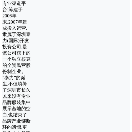
专业渠道平
台!筹建于
2006年
末,2007年建
成投入运营,
隶属于深圳泰
力(国际)开发
投资公司,是
该公司旗下的
一个独立核算
的全资民营股
份制企业。
“泰力”的诞
生,不但填补
了深圳市长久
以来没有专业
品牌服装集中
展示基地的空
白,也结束了
品牌产业链断
环的遗憾,更