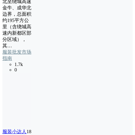
北至绕城高速
金牛、成华北
边界，总面积
约195平方公
里（含绕城高
速内新都区部
分区域），
其…
服装批发市场
指南
1.7k
0
服装小达人
18