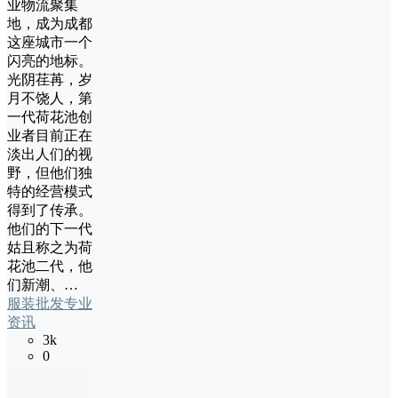
业物流聚集
地，成为成都
这座城市一个
闪亮的地标。
光阴荏苒，岁
月不饶人，第
一代荷花池创
业者目前正在
淡出人们的视
野，但他们独
特的经营模式
得到了传承。
他们的下一代
姑且称之为荷
花池二代，他
们新潮、…
服装批发专业
资讯
3k
0