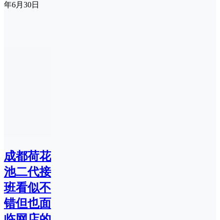
年6月30日
成都荷花
池二代接
班看似不
错但也面
临网店的