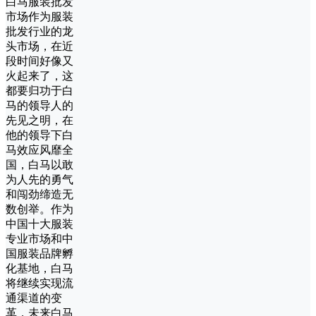
白马服装批发
市场作为服装
批发行业的龙
头市场，在近
段时间好像又
火起来了，这
都要归功于白
马的领导人的
先见之明，在
他的领导下白
马效应风靡全
国，白马以敢
为人先的勇气
和闯劲缔造无
数创举。作为
中国十大服装
专业市场和中
国服装品牌孵
化基地，白马
将继续实现流
通渠道的变
革，未来白马