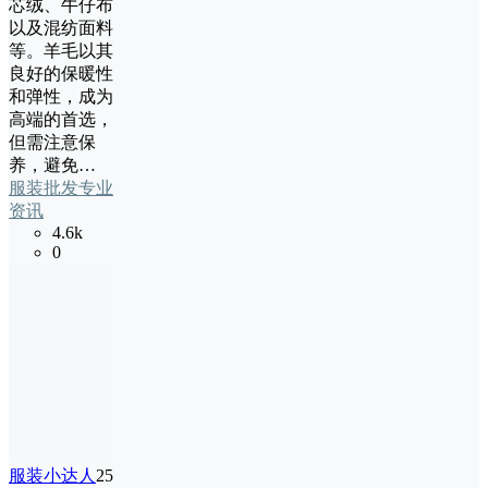
芯绒、牛仔布
以及混纺面料
等。羊毛以其
良好的保暖性
和弹性，成为
高端的首选，
但需注意保
养，避免…
服装批发专业
资讯
4.6k
0
服装小达人
25