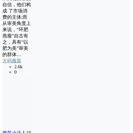
自信，他们构
成 了市场消
费的主体;而
从审美角度上
来说，“环肥
燕瘦”自古有
之，具有“以
肥为美”审美
的群体…
大码服装
2.6k
0
服装小达人
18