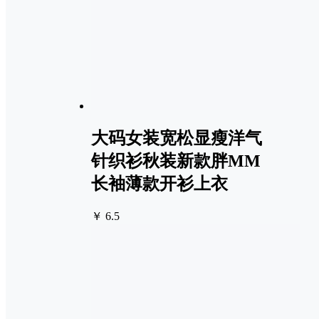
大码女装宽松显瘦洋气
针织衫秋装新款胖MM
长袖薄款开衫上衣
￥ 6.5