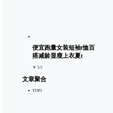
便宜跑量女装短袖t恤百
搭减龄显瘦上衣夏t
￥ 5.5
文章聚合
TOP1