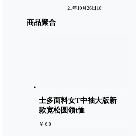
21年10月26日
1
0
商品聚合
士多面料女T中袖大版新
款宽松圆领t恤
￥ 6.8