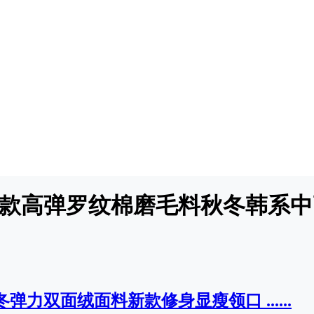
01款高弹罗纹棉磨毛料秋冬韩系中
冬弹力双面绒面料新款修身显瘦领口 ......