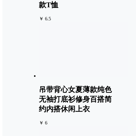
款T恤
￥ 6.5
吊带背心女夏薄款纯色
无袖打底衫修身百搭简
约内搭休闲上衣
￥ 6