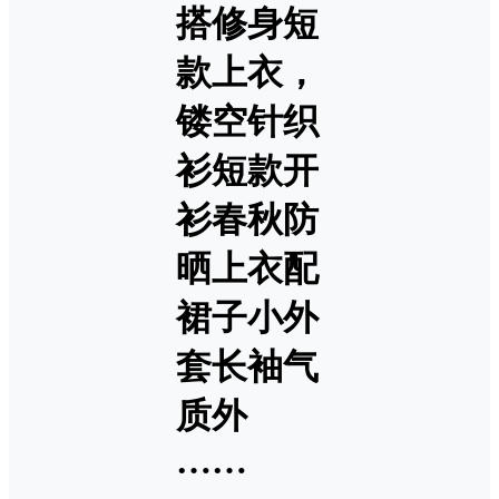
搭修身短
款上衣，
镂空针织
衫短款开
衫春秋防
晒上衣配
裙子小外
套长袖气
质外
……