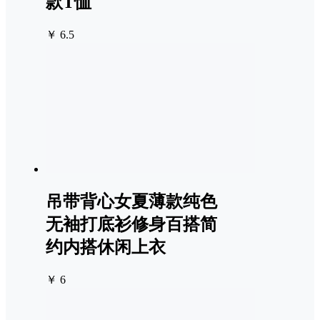
款T恤
￥ 6.5
吊带背心女夏薄款纯色
无袖打底衫修身百搭简
约内搭休闲上衣
￥ 6