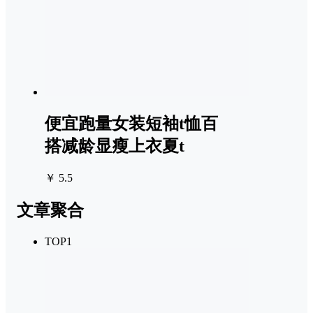
便宜跑量女装短袖t恤百
搭减龄显瘦上衣夏t
￥ 5.5
文章聚合
TOP1