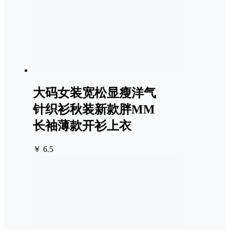
大码女装宽松显瘦洋气
针织衫秋装新款胖MM
长袖薄款开衫上衣
￥ 6.5