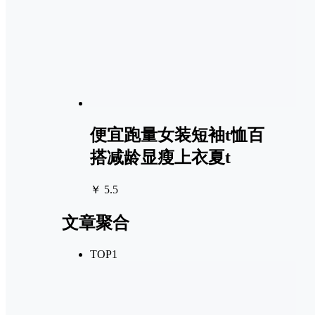
便宜跑量女装短袖t恤百
搭减龄显瘦上衣夏t
￥ 5.5
文章聚合
TOP1