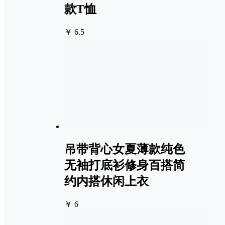
款T恤
￥ 6.5
吊带背心女夏薄款纯色
无袖打底衫修身百搭简
约内搭休闲上衣
￥ 6