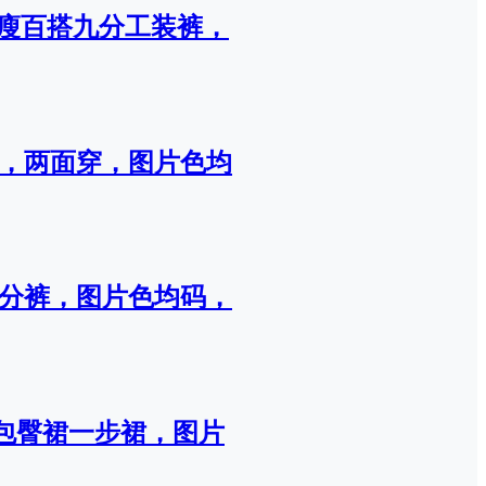
显瘦百搭九分工装裤，
裙，两面穿，图片色均
九分裤，图片色均码，
包臀裙一步裙，图片