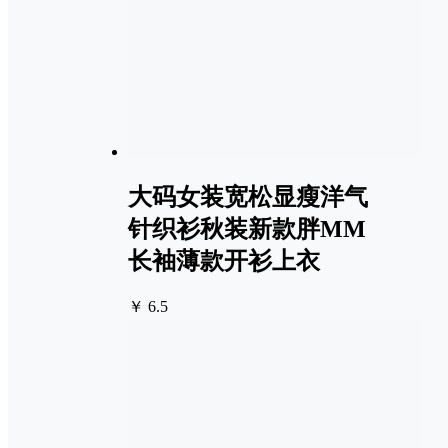
大码女装宽松显瘦洋气
针织衫秋装新款胖MM
长袖薄款开衫上衣
￥ 6.5