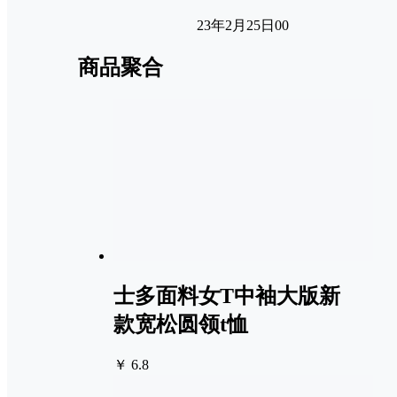
23年2月25日
0
0
商品聚合
士多面料女T中袖大版新
款宽松圆领t恤
￥ 6.8