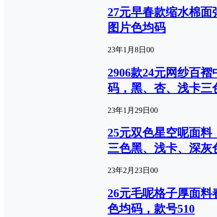
27元早春款缩水棉
图片色均码
23年1月8日
0
0
2906款24元网纱
码，黑、杏、浅卡三
23年1月29日
0
0
25元双色星空呢面
三色黑、浅卡、深灰色可选
23年2月23日
0
0
26元毛呢格子厚面
色均码，款号510