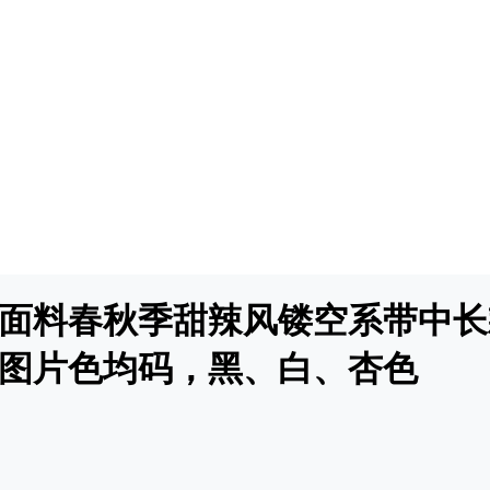
麻面料春秋季甜辣风镂空系带中
图片色均码，黑、白、杏色