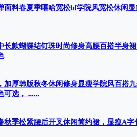
面弹面料春夏季嘻哈宽松bf学院风宽松休闲
百褶中长款蝴蝶结钉珠时尚修身高腰百搭半身
色
料，加厚韩版秋冬休闲修身显瘦学院风百搭
， ......
料春秋季松紧腰后开叉休闲简约裙，显瘦A字