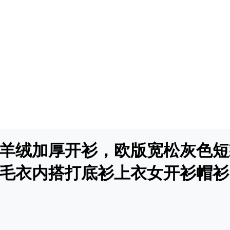
绵羊绒加厚开衫，欧版宽松灰色
毛衣内搭打底衫上衣女开衫帽衫