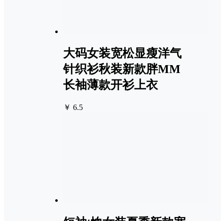
大码女装宽松显瘦洋气
针织衫秋装新款胖MM
长袖薄款开衫上衣
￥ 6.5