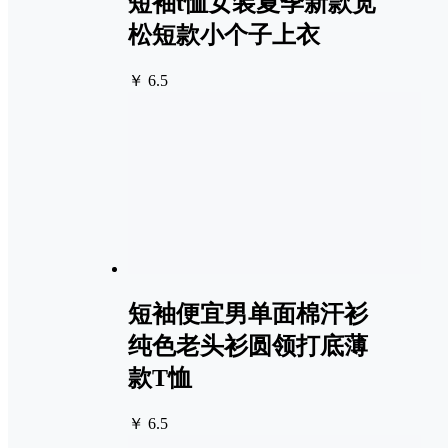
短袖t恤女装夏季新款宽
松短款小个子上衣
￥ 6.5
短袖便宜男单面棉汗衫
纯色老头衫圆领打底薄
款T恤
￥ 6.5