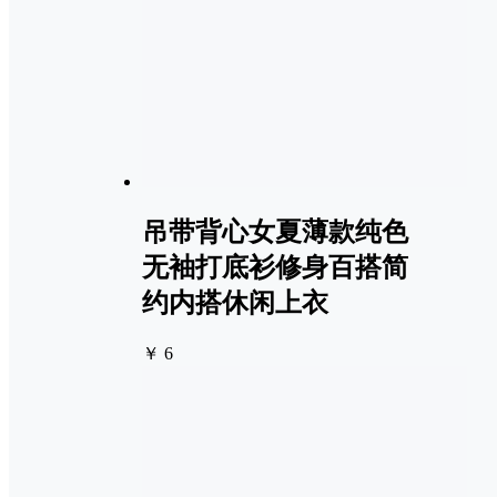
吊带背心女夏薄款纯色
无袖打底衫修身百搭简
约内搭休闲上衣
￥ 6