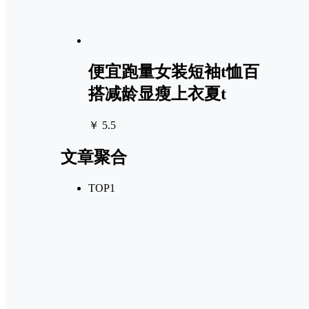
便宜跑量女装短袖t恤百
搭减龄显瘦上衣夏t
￥ 5.5
文章聚合
TOP1