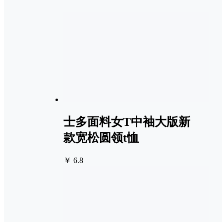
士多面料女T中袖大版新
款宽松圆领t恤
￥ 6.8