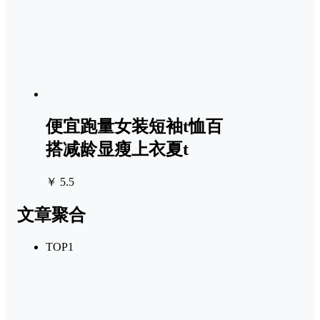
便宜跑量女装短袖t恤百
搭减龄显瘦上衣夏t
￥ 5.5
文章聚合
TOP1