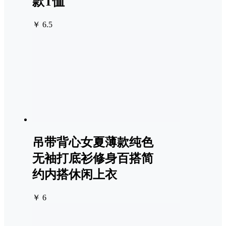
款T恤
￥ 6.5
吊带背心女夏薄款纯色
无袖打底衫修身百搭简
约内搭休闲上衣
￥ 6