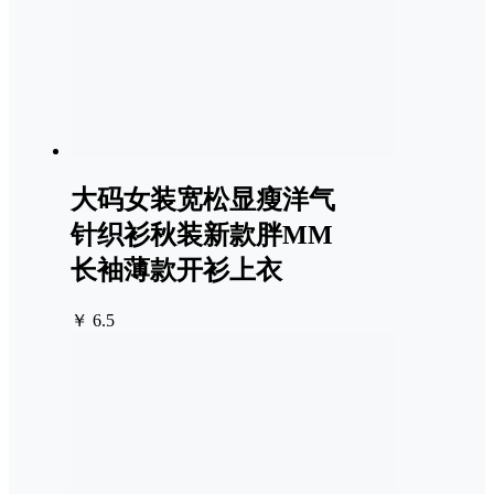
大码女装宽松显瘦洋气
针织衫秋装新款胖MM
长袖薄款开衫上衣
￥ 6.5