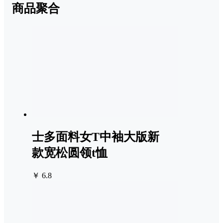
商品聚合
士多面料女T中袖大版新
款宽松圆领t恤
￥ 6.8