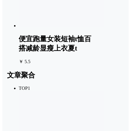
便宜跑量女装短袖t恤百
搭减龄显瘦上衣夏t
￥ 5.5
文章聚合
TOP1