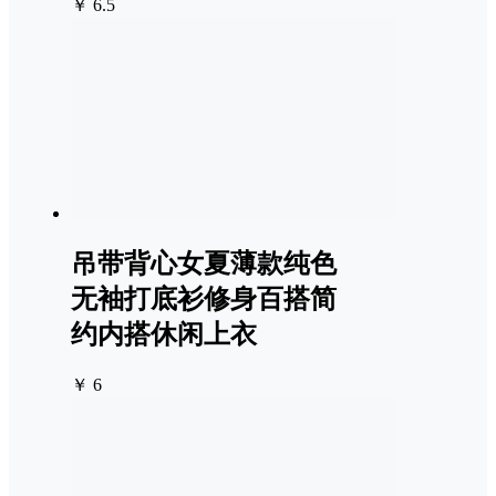
￥ 6.5
吊带背心女夏薄款纯色
无袖打底衫修身百搭简
约内搭休闲上衣
￥ 6