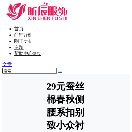
首页
商铺
订货
圈子
交流
专题
帮助中心
教程
文章
29元蚕丝
棉春秋侧
腰系扣别
致小众衬