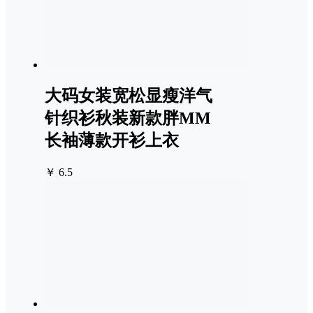
大码女装宽松显瘦洋气
针织衫秋装新款胖MM
长袖薄款开衫上衣
￥ 6.5