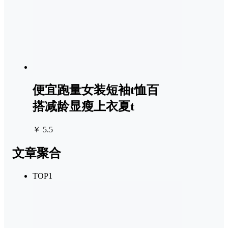
便宜跑量女装短袖t恤百
搭减龄显瘦上衣夏t
￥ 5.5
文章聚合
TOP1