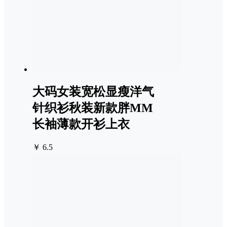
大码女装宽松显瘦洋气
针织衫秋装新款胖MM
长袖薄款开衫上衣
￥ 6.5