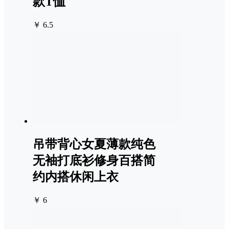
款T恤
￥ 6.5
吊带背心女夏薄款纯色
无袖打底衫修身百搭简
约内搭休闲上衣
￥ 6