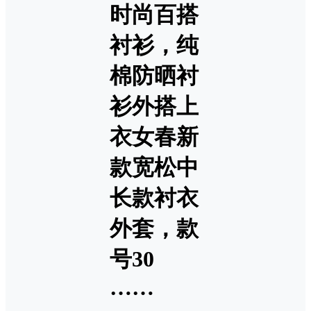
时尚百搭
衬衫，纯
棉防晒衬
衫外搭上
衣女春新
款宽松中
长款衬衣
外套，款
号30
……