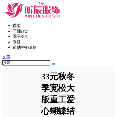
首页
商铺
订货
圈子
交流
专题
帮助中心
教程
文章
33元秋冬
季宽松大
版重工爱
心蝴蝶结