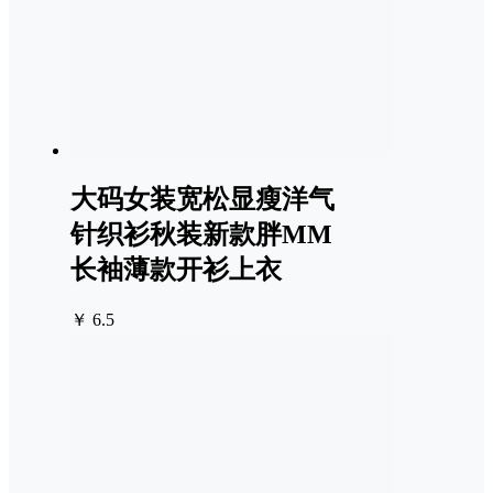
大码女装宽松显瘦洋气
针织衫秋装新款胖MM
长袖薄款开衫上衣
￥ 6.5