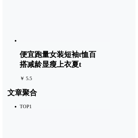
便宜跑量女装短袖t恤百
搭减龄显瘦上衣夏t
￥ 5.5
文章聚合
TOP1