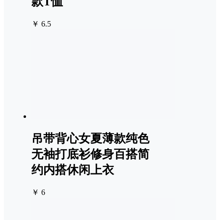
款T恤
￥ 6.5
吊带背心女夏薄款纯色
无袖打底衫修身百搭简
约内搭休闲上衣
￥ 6