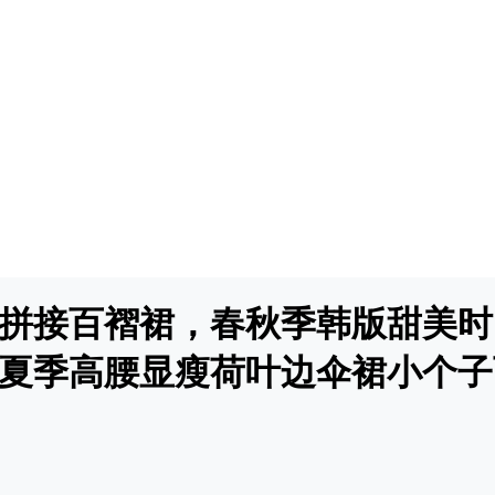
料拼接百褶裙，春秋季韩版甜美
夏季高腰显瘦荷叶边伞裙小个子