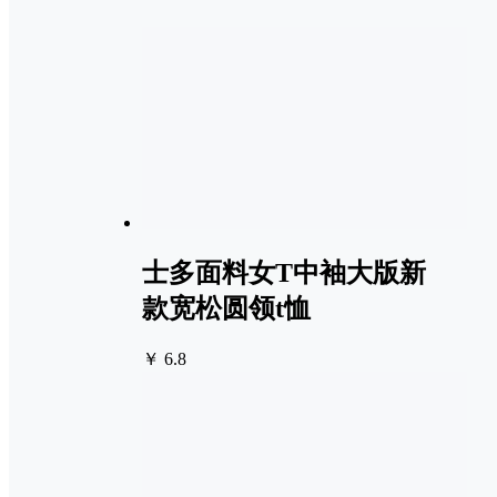
士多面料女T中袖大版新
款宽松圆领t恤
￥ 6.8