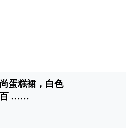
时尚蛋糕裙，白色
百 ……