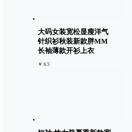
大码女装宽松显瘦洋气
针织衫秋装新款胖MM
长袖薄款开衫上衣
￥ 6.5