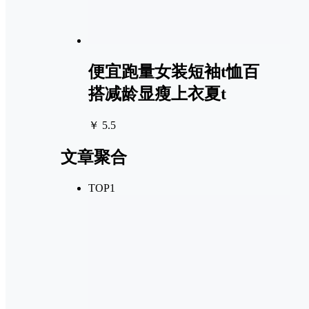
便宜跑量女装短袖t恤百
搭减龄显瘦上衣夏t
￥ 5.5
文章聚合
TOP1