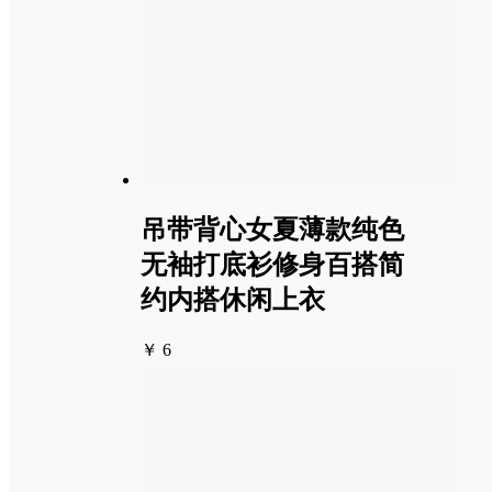
吊带背心女夏薄款纯色
无袖打底衫修身百搭简
约内搭休闲上衣
￥ 6