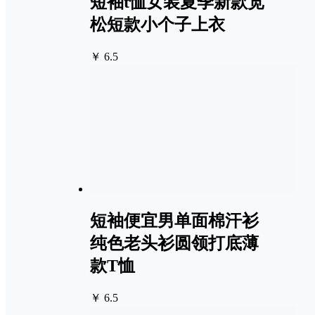
短袖t恤女装夏季新款宽
松短款小个子上衣
￥ 6.5
短袖便宜男单面棉汗衫
纯色老头衫圆领打底薄
款T恤
￥ 6.5