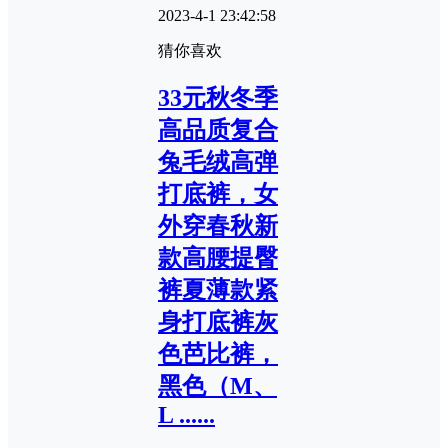
2023-4-1 23:42:58
猜你喜欢
33元秋冬季
高品质复合
兔毛绒高弹
打底裤，女
外穿春秋新
款高腰提臀
裤夏薄款紧
身打底裤灰
色芭比裤，
黑色（M、
L ......