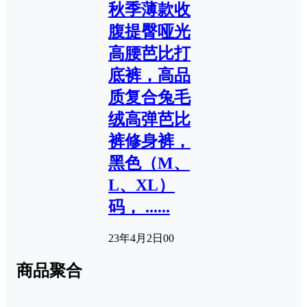
秋季薄款收
腹提臀哑光
高腰芭比打
底裤，高品
质复合兔毛
绒高弹芭比
裤修身裤，
黑色（M、
L、XL）
码， ......
23年4月2日
0
0
商品聚合