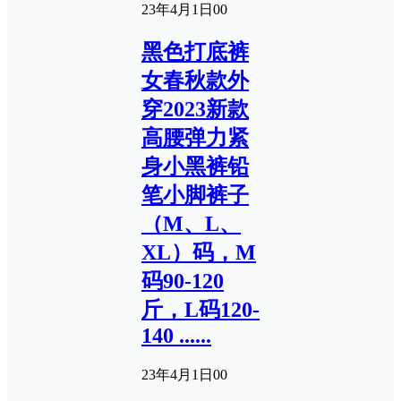
23年4月1日
0
0
黑色打底裤
女春秋款外
穿2023新款
高腰弹力紧
身小黑裤铅
笔小脚裤子
（M、L、
XL）码，M
码90-120
斤，L码120-
140 ......
23年4月1日
0
0