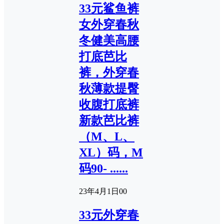
33元鲨鱼裤
女外穿春秋
冬健美高腰
打底芭比
裤，外穿春
秋薄款提臀
收腹打底裤
新款芭比裤
（M、L、
XL）码，M
码90- ......
23年4月1日
0
0
33元外穿春