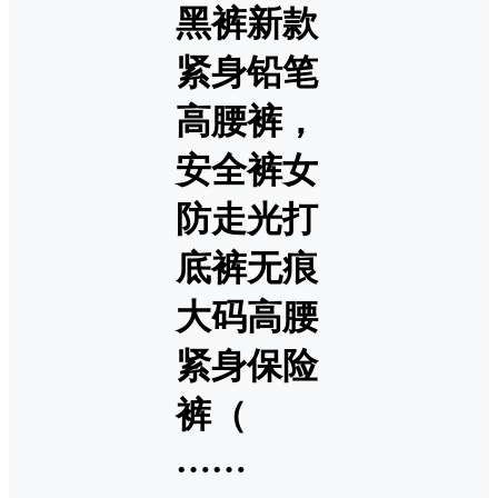
黑裤新款
紧身铅笔
高腰裤，
安全裤女
防走光打
底裤无痕
大码高腰
紧身保险
裤（
……