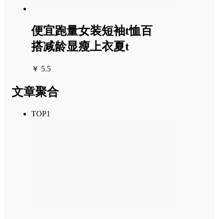
便宜跑量女装短袖t恤百
搭减龄显瘦上衣夏t
￥ 5.5
文章聚合
TOP1