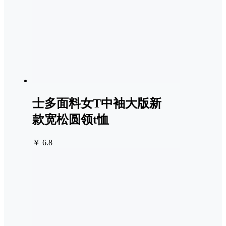
士多面料女T中袖大版新
款宽松圆领t恤
￥ 6.8