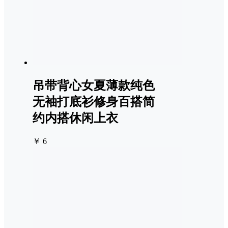
吊带背心女夏薄款纯色
无袖打底衫修身百搭简
约内搭休闲上衣
￥ 6