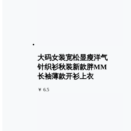
大码女装宽松显瘦洋气
针织衫秋装新款胖MM
长袖薄款开衫上衣
￥ 6.5