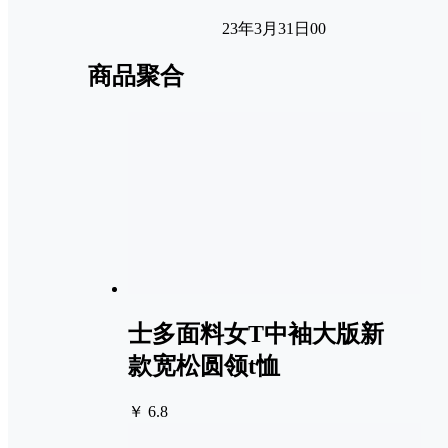
23年3月31日
0
0
商品聚合
士多面料女T中袖大版新
款宽松圆领t恤
￥ 6.8