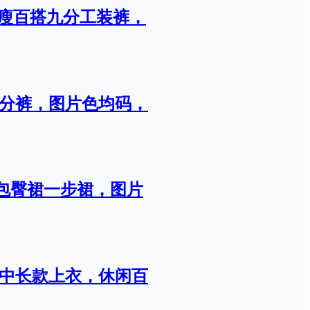
显瘦百搭九分工装裤，
九分裤，图片色均码，
包臀裙一步裙，图片
屁中长款上衣，休闲百