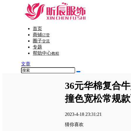
首页
商铺
订货
圈子
交流
专题
帮助中心
教程
文章
36元华棉复合
撞色宽松常规款
2023-4-18 23:31:21
猜你喜欢