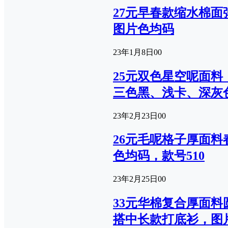
27元早春款缩水棉
图片色均码
23年1月8日
0
0
25元双色星空呢面
三色黑、浅卡、深灰色可选
23年2月23日
0
0
26元毛呢格子厚面
色均码，款号510
23年2月25日
0
0
33元华棉复合厚面
搭中长款打底衫，图片色均