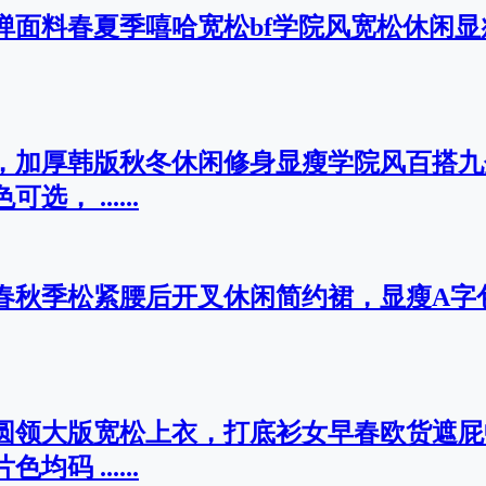
面弹面料春夏季嘻哈宽松bf学院风宽松休闲
料，加厚韩版秋冬休闲修身显瘦学院风百搭
， ......
料春秋季松紧腰后开叉休闲简约裙，显瘦A字
料圆领大版宽松上衣，打底衫女早春欧货遮
码 ......