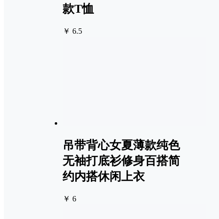
款T恤
￥ 6.5
吊带背心女夏薄款纯色
无袖打底衫修身百搭简
约内搭休闲上衣
￥ 6