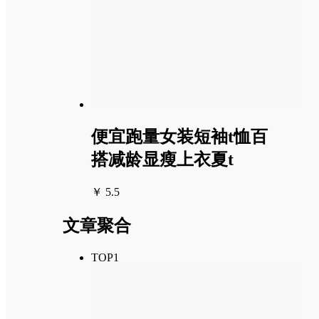
便宜跑量女装短袖t恤百
搭减龄显瘦上衣夏t
￥ 5.5
文章聚合
TOP1