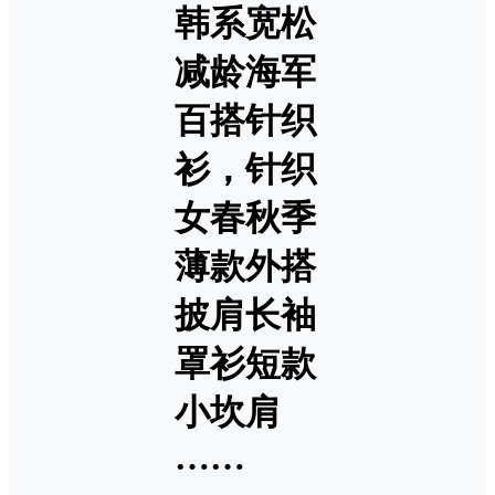
韩系宽松
减龄海军
百搭针织
衫，针织
女春秋季
薄款外搭
披肩长袖
罩衫短款
小坎肩
……