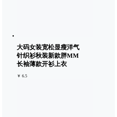
大码女装宽松显瘦洋气
针织衫秋装新款胖MM
长袖薄款开衫上衣
￥ 6.5