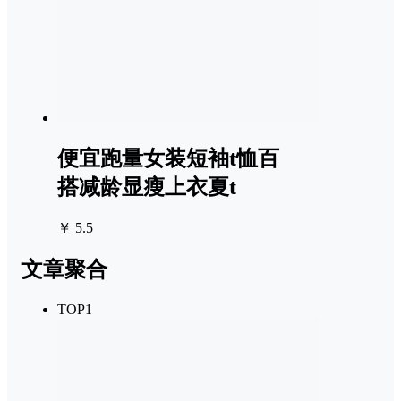
便宜跑量女装短袖t恤百
搭减龄显瘦上衣夏t
￥ 5.5
文章聚合
TOP1