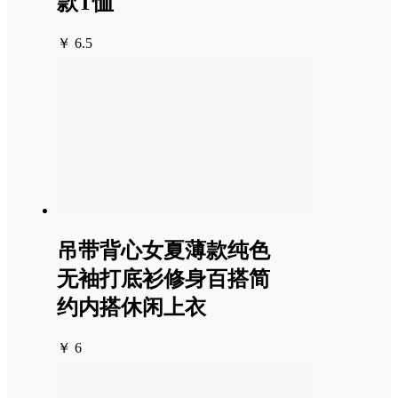
款T恤
￥ 6.5
吊带背心女夏薄款纯色
无袖打底衫修身百搭简
约内搭休闲上衣
￥ 6