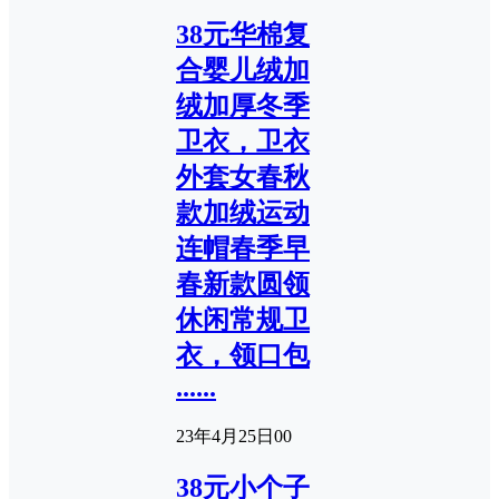
38元华棉复
合婴儿绒加
绒加厚冬季
卫衣，卫衣
外套女春秋
款加绒运动
连帽春季早
春新款圆领
休闲常规卫
衣，领口包
......
23年4月25日
0
0
38元小个子