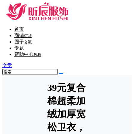
首页
商铺
订货
圈子
交流
专题
帮助中心
教程
文章
39元复合
棉超柔加
绒加厚宽
松卫衣，