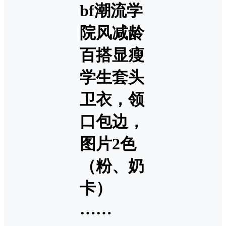
bf潮流学
院风减龄
百搭显瘦
学生套头
卫衣，领
口包边，
图片2色
（粉、奶
卡）
……