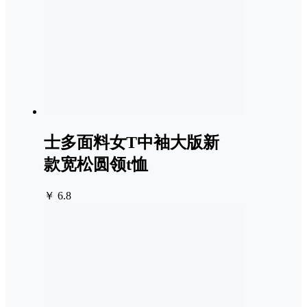
士多面料女T中袖大版新
款宽松圆领t恤
￥ 6.8