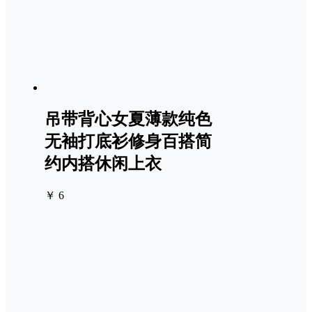
吊带背心女夏薄款纯色
无袖打底衫修身百搭简
约内搭休闲上衣
￥ 6