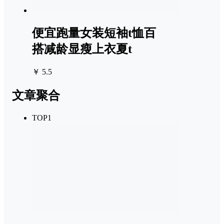
便宜跑量女装短袖t恤百
搭减龄显瘦上衣夏t
￥ 5.5
文章聚合
TOP1