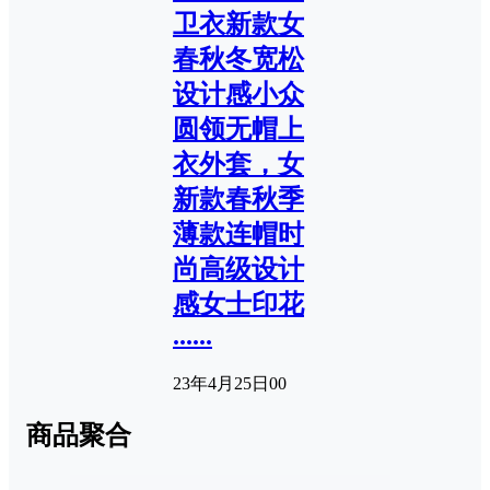
卫衣新款女
春秋冬宽松
设计感小众
圆领无帽上
衣外套，女
新款春秋季
薄款连帽时
尚高级设计
感女士印花
......
23年4月25日
0
0
商品聚合