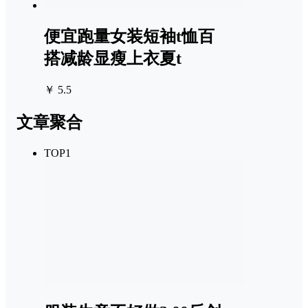
便宜跑量女装短袖t恤百
搭减龄显瘦上衣夏t
￥ 5.5
文章聚合
TOP1