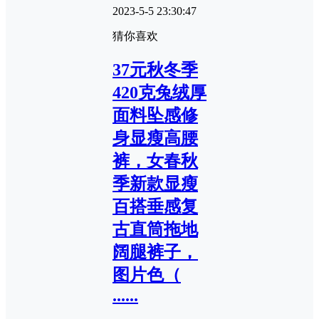
2023-5-5 23:30:47
猜你喜欢
37元秋冬季
420克兔绒厚
面料坠感修
身显瘦高腰
裤，女春秋
季新款显瘦
百搭垂感复
古直筒拖地
阔腿裤子，
图片色（
......