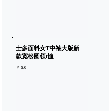
士多面料女T中袖大版新
款宽松圆领t恤
￥ 6.8