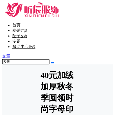
首页
商铺
订货
圈子
交流
专题
帮助中心
教程
文章
40元加绒
加厚秋冬
季圆领时
尚字母印