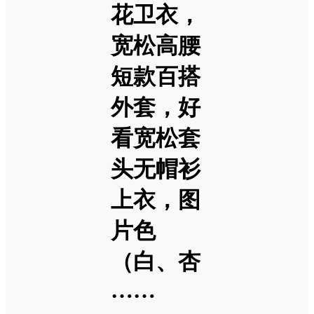
花卫衣，
宽松高腰
短款百搭
外套，好
看宽松套
头无帽衫
上衣，图
片色
（白、杏
……