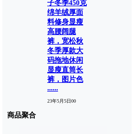
子冬季450克
绵羊绒厚面
料修身显瘦
高腰阔腿
裤，宽松秋
冬季厚款大
码拖地休闲
显瘦直筒长
裤，图片色
......
23年5月5日
0
0
商品聚合