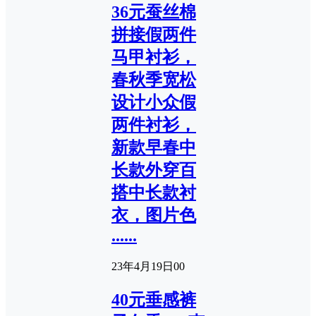
36元蚕丝棉
拼接假两件
马甲衬衫，
春秋季宽松
设计小众假
两件衬衫，
新款早春中
长款外穿百
搭中长款衬
衣，图片色
......
23年4月19日
0
0
40元垂感裤