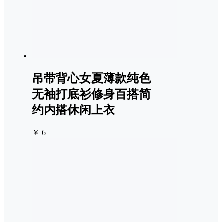
吊带背心女夏薄款纯色
无袖打底衫修身百搭简
约内搭休闲上衣
￥ 6