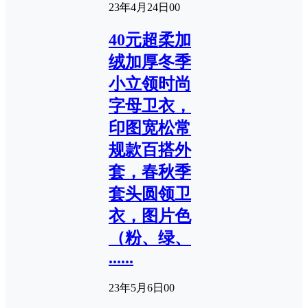
23年4月24日
0
0
40元超柔加
绒加厚冬季
小立领时尚
字母卫衣，
印图宽松常
规款百搭外
套，春秋季
套头圆领卫
衣，图片色
（粉、绿、
......
23年5月6日
0
0