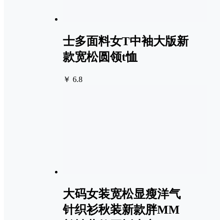
士多面料女T中袖大版新
款宽松圆领t恤
￥ 6.8
大码女装宽松显瘦洋气
针织衫秋装新款胖MM