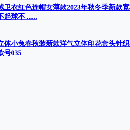
绒卫衣红色连帽女薄款2023年秋冬季新款
不 ......
红立体小兔春秋装新款洋气立体印花套头针
号035