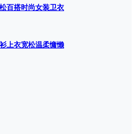
宽松百搭时尚女装卫衣
织衫上衣宽松温柔慵懒