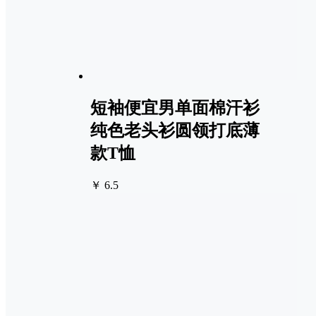
短袖便宜男单面棉汗衫
纯色老头衫圆领打底薄
款T恤
￥ 6.5