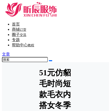
首页
商铺
订货
圈子
交流
专题
帮助中心
教程
文章
51元仿貂
毛时尚短
款毛衣内
搭女冬季