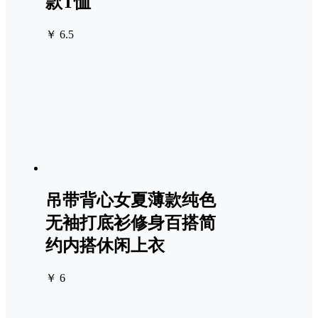
款T恤
￥ 6.5
吊带背心女夏薄款纯色
无袖打底衫修身百搭简
约内搭休闲上衣
￥ 6