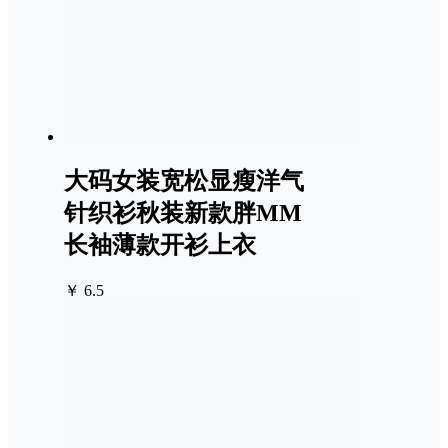
大码女装宽松显瘦洋气
针织衫秋装新款胖MM
长袖薄款开衫上衣
￥ 6.5