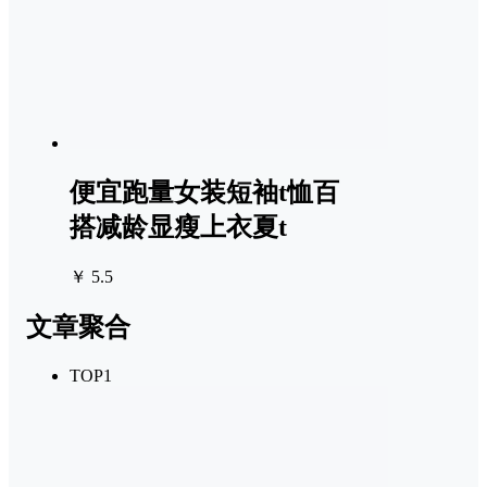
便宜跑量女装短袖t恤百
搭减龄显瘦上衣夏t
￥ 5.5
文章聚合
TOP1