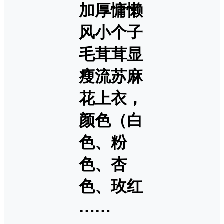
加厚慵懒
风小个子
毛茸茸显
瘦流苏麻
花上衣，
颜色（白
色、粉
色、杏
色、玫红
……