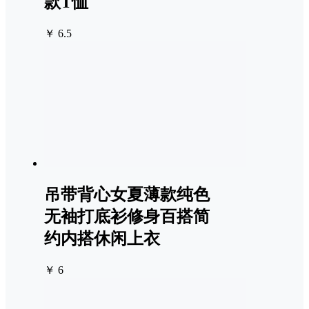
款T恤
￥ 6.5
吊带背心女夏薄款纯色
无袖打底衫修身百搭简
约内搭休闲上衣
￥ 6