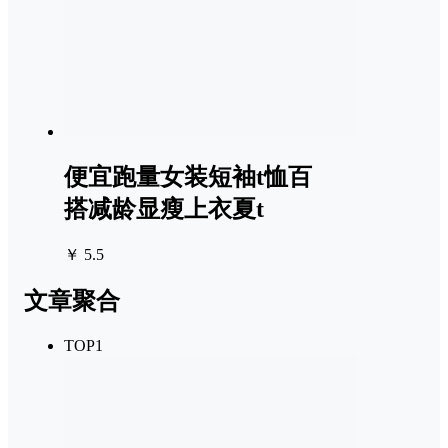
便宜跑量女装短袖t恤百
搭减龄显瘦上衣夏t
￥ 5.5
文章聚合
TOP1