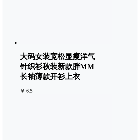
大码女装宽松显瘦洋气
针织衫秋装新款胖MM
长袖薄款开衫上衣
￥ 6.5