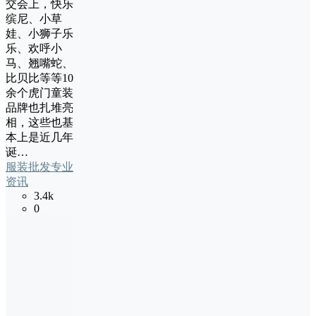
交会上，快乐
缤尼、小草
娃、小狮子乐
乐、欢呼小
马、翘嘴蛇、
比贝比等等10
余个虎门童装
品牌也扎堆亮
相，这些也基
本上是近几年
诞…
服装批发专业
资讯
3.4k
0