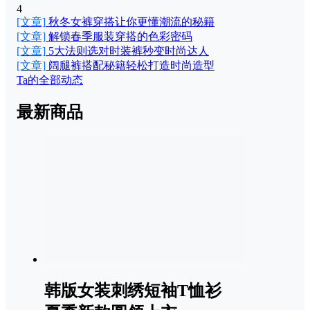
4
[文章]
秋冬女裤穿搭让你更懂潮流的秘籍
[文章]
解锁春季服装穿搭的色彩密码
[文章]
5大法则选对时装裤秒变时尚达人
[文章]
阔腿裤搭配秘籍轻松打造时尚造型
Ta的全部动态
最新商品
韩版女装刺绣短袖T恤衫