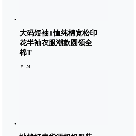
大码短袖T恤纯棉宽松印
花半袖衣服潮款圆领全
棉T
￥ 24