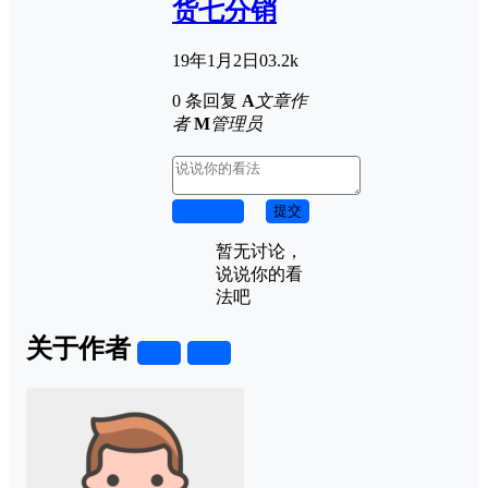
货七分销
19年1月2日
0
3.2k
0 条回复
A
文章作
者
M
管理员
取消回复
提交
暂无讨论，
说说你的看
法吧
关于作者
关注
私信