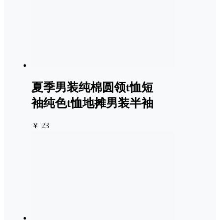
夏季男装纯棉圆领t恤短
袖纯色t恤地摊男装半袖
￥ 23