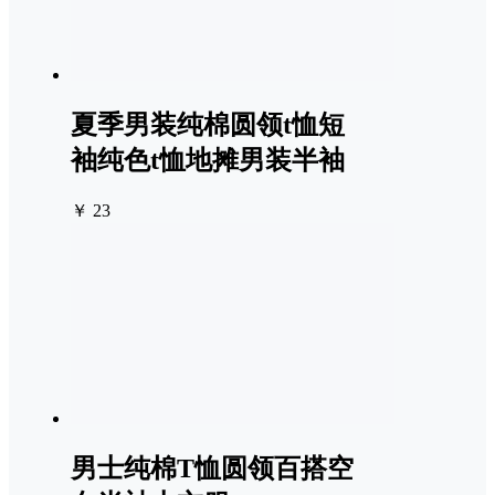
夏季男装纯棉圆领t恤短
袖纯色t恤地摊男装半袖
￥ 23
男士纯棉T恤圆领百搭空