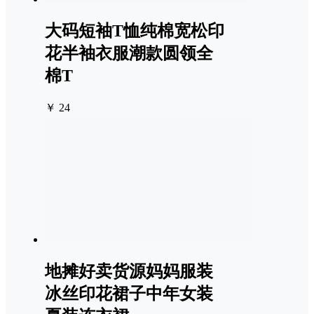
大码短袖T恤纯棉宽松印
花半袖衣服潮款圆领全
棉T
￥ 24
地摊好卖货源妈妈服装
冰丝印花裙子中年女装