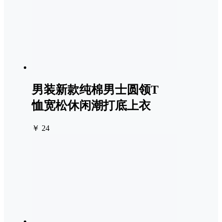
男装新款纯棉男士圆领T
恤宽松休闲潮打底上衣
￥ 24