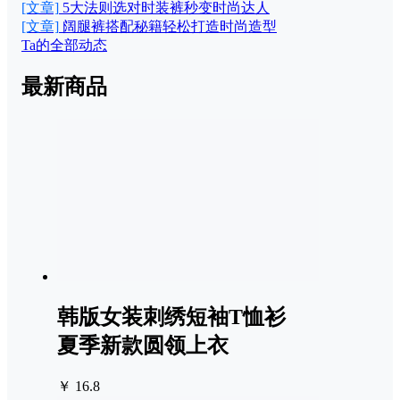
[文章]
5大法则选对时装裤秒变时尚达人
[文章]
阔腿裤搭配秘籍轻松打造时尚造型
Ta的全部动态
最新商品
韩版女装刺绣短袖T恤衫
夏季新款圆领上衣
￥ 16.8