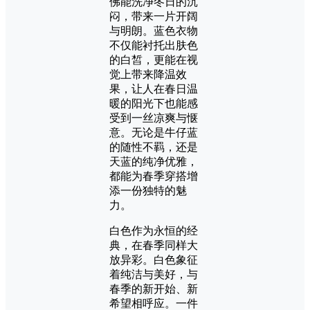
佛能洗净冬日的沉
闷，带来一片开阔
与明朗。蓝色衣物
不仅能衬托出肤色
的白皙，更能在视
觉上带来降温效
果，让人在春日温
暖的阳光下也能感
受到一丝凉爽与惬
意。无论是牛仔蓝
的随性不羁，还是
天蓝的纯净优雅，
都能为春季穿搭增
添一份独特的魅
力。
白色作为永恒的经
典，在春季同样大
放异彩。白色象征
着纯洁与美好，与
春季的新开始、新
希望相呼应。一件