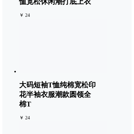
恤宽松休闲潮打底上衣
￥ 24
大码短袖T恤纯棉宽松印
花半袖衣服潮款圆领全
棉T
￥ 24