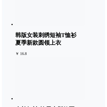
韩版女装刺绣短袖T恤衫
夏季新款圆领上衣
￥ 16.8