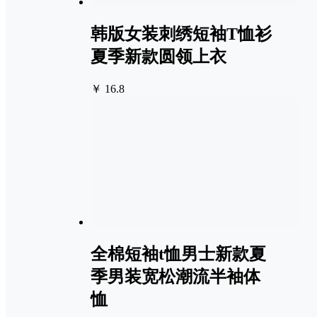
韩版女装刺绣短袖T恤衫
夏季新款圆领上衣
￥ 16.8
全棉短袖t恤男士新款夏
季男装宽松潮流半袖体
恤