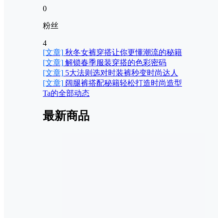
0
粉丝
4
[文章]
秋冬女裤穿搭让你更懂潮流的秘籍
[文章]
解锁春季服装穿搭的色彩密码
[文章]
5大法则选对时装裤秒变时尚达人
[文章]
阔腿裤搭配秘籍轻松打造时尚造型
Ta的全部动态
最新商品