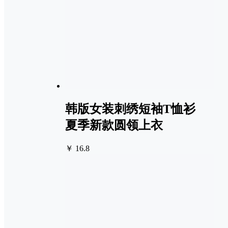
韩版女装刺绣短袖T恤衫
夏季新款圆领上衣
￥ 16.8