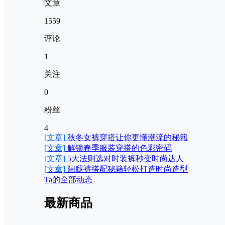
文章
1559
评论
1
关注
0
粉丝
4
[文章]
秋冬女裤穿搭让你更懂潮流的秘籍
[文章]
解锁春季服装穿搭的色彩密码
[文章]
5大法则选对时装裤秒变时尚达人
[文章]
阔腿裤搭配秘籍轻松打造时尚造型
Ta的全部动态
最新商品