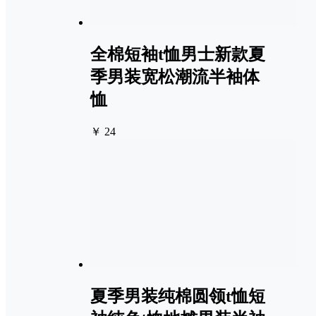
全棉短袖t恤男士新款夏
季男装宽松潮流半袖体
恤
￥ 24
夏季男装纯棉圆领t恤短