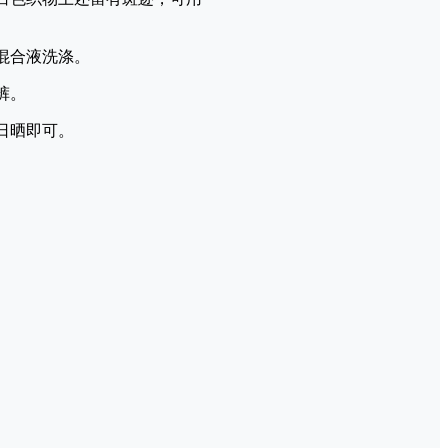
混合液洗涤。
裤。
日晒即可。