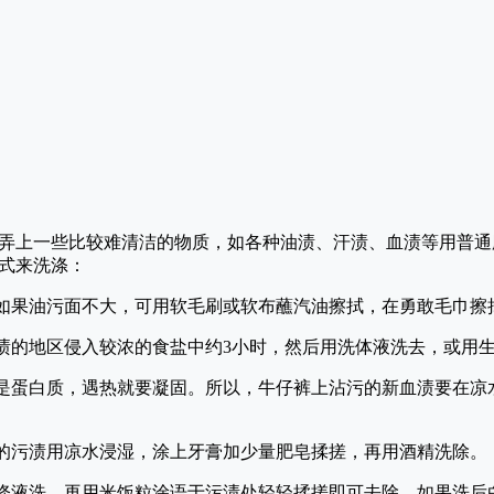
弄上一些比较难清洁的物质，如各种油渍、汗渍、血渍等用普通
式来洗涤：
如果油污面不大，可用软毛刷或软布蘸汽油擦拭，在勇敢毛巾擦
的地区侵入较浓的食盐中约3小时，然后用洗体液洗去，或用
是蛋白质，遇热就要凝固。所以，牛仔裤上沾污的新血渍要在凉
的污渍用凉水浸湿，涂上牙膏加少量肥皂揉搓，再用酒精洗除。
涤液洗，再用米饭粒涂语于污渍处轻轻揉搓即可去除，如果洗后