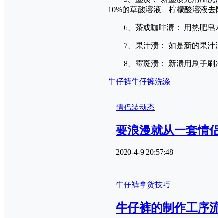
10%的草酸溶液、柠檬酸溶液
6、茶或咖啡渍： 用热肥皂
7、果汁渍： 如是新的果汁
8、霉斑渍： 新渍用刷子刷
牛仔裤
牛仔裤洗涤
情侣装动态
要浪漫就从一套情侣
2020-4-9 20:57:48
牛仔裤拿货技巧
牛仔裤的制作工序