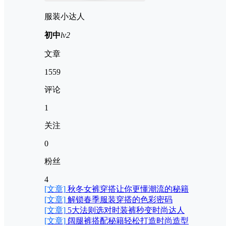
服装小达人
初中
lv2
文章
1559
评论
1
关注
0
粉丝
4
[文章]
秋冬女裤穿搭让你更懂潮流的秘籍
[文章]
解锁春季服装穿搭的色彩密码
[文章]
5大法则选对时装裤秒变时尚达人
[文章]
阔腿裤搭配秘籍轻松打造时尚造型