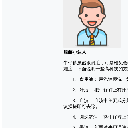
服装小达人
牛仔裤虽然很耐脏，可是难免会
难度，下面说明一些高科技的方
1、食用油： 用汽油擦洗，
2、汗渍： 把牛仔裤上有汗渍
3、血渍： 血渍中主要成分
复揉搓即可去除。
4、圆珠笔油： 将牛仔裤上
5、墨渍： 新墨渍先用温洗