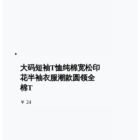
大码短袖T恤纯棉宽松印
花半袖衣服潮款圆领全
棉T
￥ 24