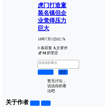
虎门打造童
装名镇但企
业觉得压力
巨大
18年7月1日
0
2.7k
0 条回复
A
文章作
者
M
管理员
取消回复
提交
暂无讨论，
说说你的看
法吧
关于作者
关注
私信