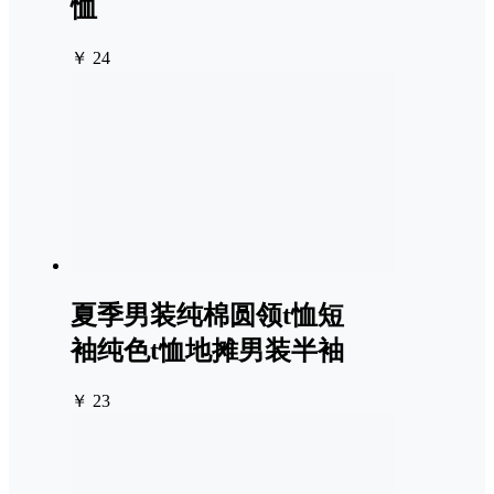
恤
￥ 24
夏季男装纯棉圆领t恤短
袖纯色t恤地摊男装半袖
￥ 23