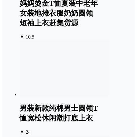
妈妈烫金T恤夏装中老年
女装地摊衣服奶奶圆领
短袖上衣赶集货源
￥ 10.5
男装新款纯棉男士圆领T
恤宽松休闲潮打底上衣
￥ 24