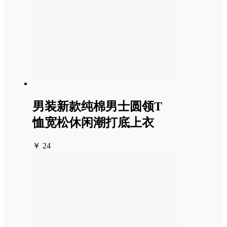
男装新款纯棉男士圆领T
恤宽松休闲潮打底上衣
￥ 24