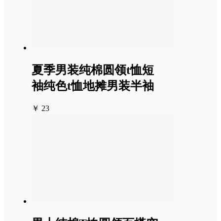
夏季男装纯棉圆领t恤短
袖纯色t恤地摊男装半袖
￥ 23