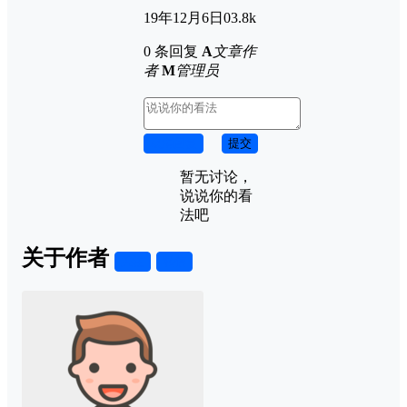
19年12月6日
0
3.8k
0 条回复
A
文章作
者
M
管理员
取消回复
提交
暂无讨论，
说说你的看
法吧
关于作者
关注
私信