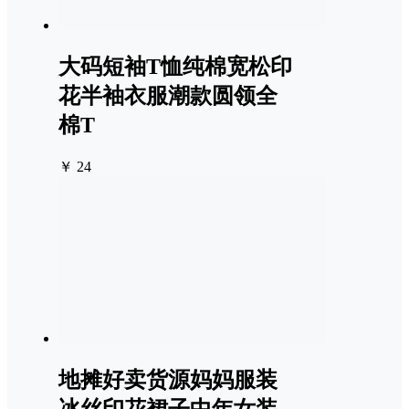
大码短袖T恤纯棉宽松印
花半袖衣服潮款圆领全
棉T
￥ 24
地摊好卖货源妈妈服装
冰丝印花裙子中年女装