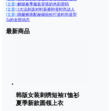
[文章]
解锁春季服装穿搭的色彩密码
[文章]
5大法则选对时装裤秒变时尚达人
[文章]
阔腿裤搭配秘籍轻松打造时尚造型
Ta的全部动态
最新商品
韩版女装刺绣短袖T恤衫
夏季新款圆领上衣