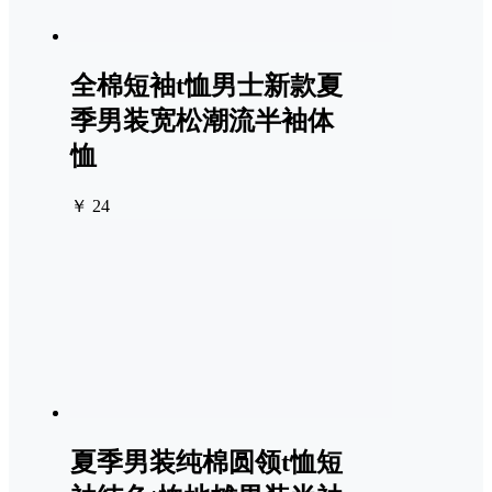
全棉短袖t恤男士新款夏
季男装宽松潮流半袖体
恤
￥ 24
夏季男装纯棉圆领t恤短