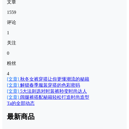
文章
1559
评论
1
关注
0
粉丝
4
[文章]
秋冬女裤穿搭让你更懂潮流的秘籍
[文章]
解锁春季服装穿搭的色彩密码
[文章]
5大法则选对时装裤秒变时尚达人
[文章]
阔腿裤搭配秘籍轻松打造时尚造型
Ta的全部动态
最新商品