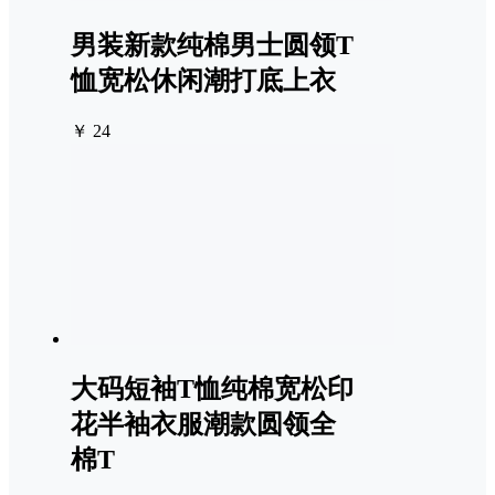
男装新款纯棉男士圆领T
恤宽松休闲潮打底上衣
￥ 24
大码短袖T恤纯棉宽松印
花半袖衣服潮款圆领全
棉T