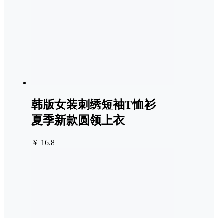
韩版女装刺绣短袖T恤衫
夏季新款圆领上衣
￥ 16.8