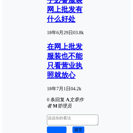
网上批发有
什么好处
18年6月29日
0
3.8k
在网上批发
服装也不能
只看营业执
照就放心
18年7月1日
0
4.2k
0 条回复
A
文章作
者
M
管理员
取消回复
提交