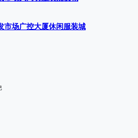
发市场广控大厦休闲服装城
吧