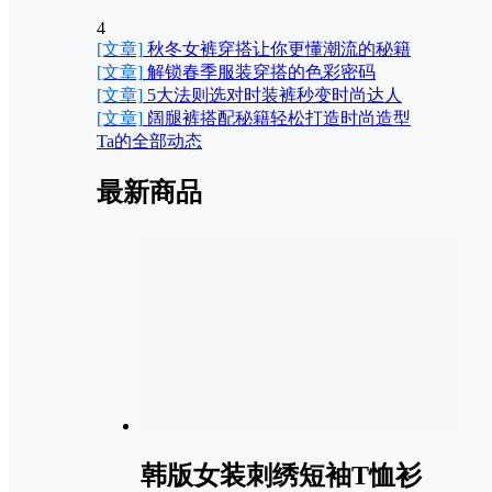
4
[文章]
秋冬女裤穿搭让你更懂潮流的秘籍
[文章]
解锁春季服装穿搭的色彩密码
[文章]
5大法则选对时装裤秒变时尚达人
[文章]
阔腿裤搭配秘籍轻松打造时尚造型
Ta的全部动态
最新商品
韩版女装刺绣短袖T恤衫