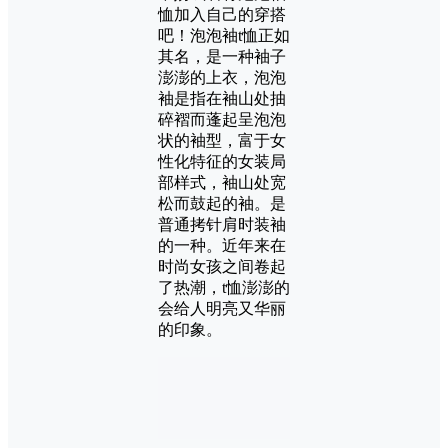
恤加入自己的穿搭
吧！泡泡袖t恤正如
其名，是一种袖子
澎澎的上衣，泡泡
袖是指在袖山处抽
碎褶而蓬起呈泡泡
状的袖型，富于女
性化特征的女装局
部样式，袖山处宽
松而鼓起的袖。是
普通拷针肩时装袖
的一种。近年来在
时尚女孩之间卷起
了热潮，t恤澎澎的
会给人明亮又华丽
的印象。