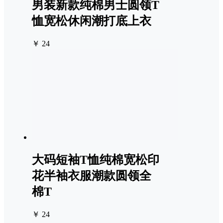
男装新款纯棉男士圆领T
恤宽松休闲潮打底上衣
￥ 24
大码短袖T恤纯棉宽松印
花半袖衣服潮款圆领全
棉T
￥ 24