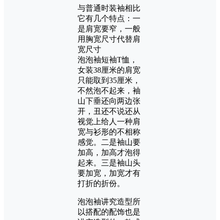
与普通时装袖相比
它有几个特点：一
是肩宽要窄，一般
用胸宽尺寸代替肩
宽尺寸
泡泡袖短袖T恤，
女装38厘米的肩宽
只能取到35厘米，
不然泡不起来，袖
山下垂还向两边张
开，丑还不说还从
视觉上给人一种肩
宽与衫形的不相称
感觉。二是袖山要
加高，加高才泡得
起来。三是袖山头
要加宽，加宽才有
打折的折份。
泡泡袖讲究造型所
以搭配的配饰也是