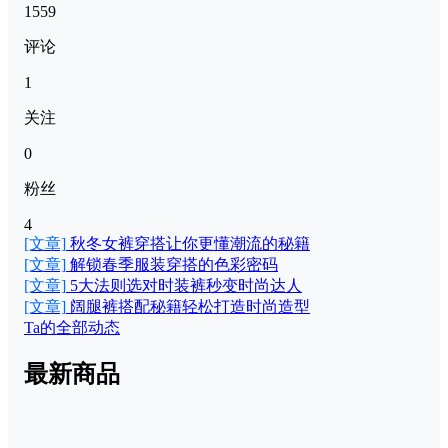
1559
评论
1
关注
0
粉丝
4
[文章]
秋冬女裤穿搭让你更懂潮流的秘籍
[文章]
解锁春季服装穿搭的色彩密码
[文章]
5大法则选对时装裤秒变时尚达人
[文章]
阔腿裤搭配秘籍轻松打造时尚造型
Ta的全部动态
最新商品