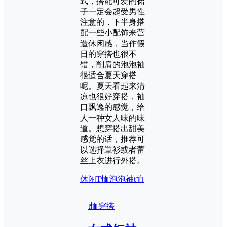
式，搭配可爱的裙
子一定会超受男性
注意的，下半身搭
配一些小配饰来营
造休闲感，当作假
日的穿搭也很不
错，削肩的泡泡袖
很适合夏天穿搭
呢。夏天看起来清
凉也很好穿搭，袖
口飘逸的感觉，给
人一种女人味的味
道。想穿搭出甜美
感觉的话，推荐可
以选择罩衫或者蕾
丝上衣进行外搭。
休闲T恤
泡泡袖t恤
t恤穿搭