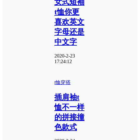
女式短袖
t恤你更
喜欢英文
字母还是
中文字
2020-2-23
17:24:12
t恤穿搭
插肩袖t
恤不一样
的拼接撞
色款式