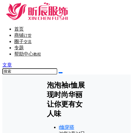
首页
商铺
订货
圈子
交流
专题
帮助中心
教程
文章
泡泡袖t恤展
现时尚华丽
让你更有女
人味
t恤穿搭