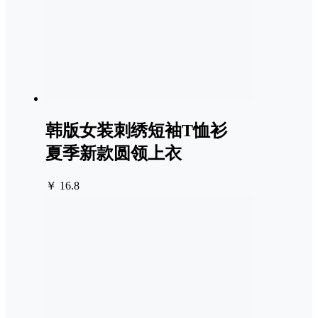
韩版女装刺绣短袖T恤衫
夏季新款圆领上衣
￥ 16.8