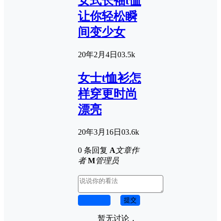
女式长袖t恤
让你轻松瞬
间变少女
20年2月4日
0
3.5k
女士t恤衫怎
样穿更时尚
漂亮
20年3月16日
0
3.6k
0 条回复
A
文章作
者
M
管理员
取消回复
提交
暂无讨论，