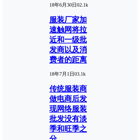
18年6月30日
0
2.1k
服装厂家加
速触网将拉
近和一级批
发商以及消
费者的距离
18年7月1日
0
3.1k
传统服装商
做电商后发
现网络服装
批发没有淡
季和旺季之
分