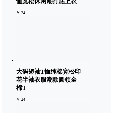
恤宽松休闲潮打底上衣
￥ 24
大码短袖T恤纯棉宽松印
花半袖衣服潮款圆领全
棉T
￥ 24