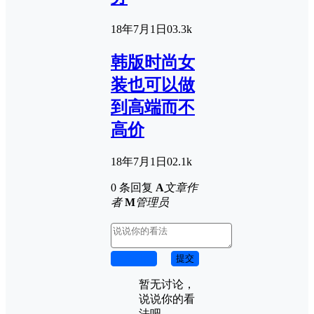
18年7月1日
0
3.3k
韩版时尚女
装也可以做
到高端而不
高价
18年7月1日
0
2.1k
0 条回复
A
文章作
者
M
管理员
取消回复
提交
暂无讨论，
说说你的看
法吧