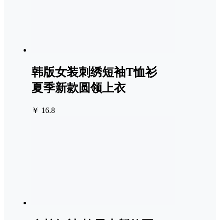
韩版女装刺绣短袖T恤衫
夏季新款圆领上衣
￥ 16.8