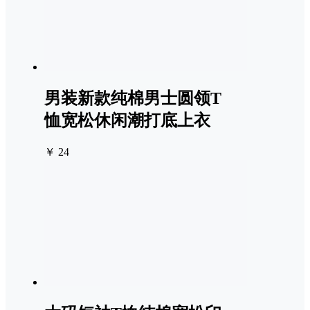
男装新款纯棉男士圆领T
恤宽松休闲潮打底上衣
￥ 24