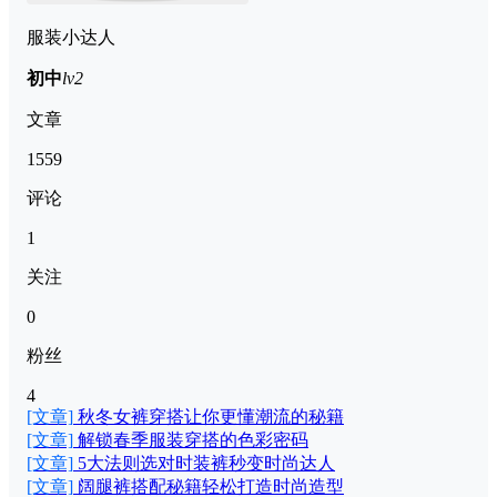
服装小达人
初中
lv2
文章
1559
评论
1
关注
0
粉丝
4
[文章]
秋冬女裤穿搭让你更懂潮流的秘籍
[文章]
解锁春季服装穿搭的色彩密码
[文章]
5大法则选对时装裤秒变时尚达人
[文章]
阔腿裤搭配秘籍轻松打造时尚造型