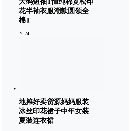
大码短袖T恤纯棉宽松印
花半袖衣服潮款圆领全
棉T
￥ 24
地摊好卖货源妈妈服装
冰丝印花裙子中年女装
夏装连衣裙