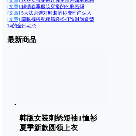
[文章]
秋冬女裤穿搭让你更懂潮流的秘籍
[文章]
解锁春季服装穿搭的色彩密码
[文章]
5大法则选对时装裤秒变时尚达人
[文章]
阔腿裤搭配秘籍轻松打造时尚造型
Ta的全部动态
最新商品
韩版女装刺绣短袖T恤衫
夏季新款圆领上衣