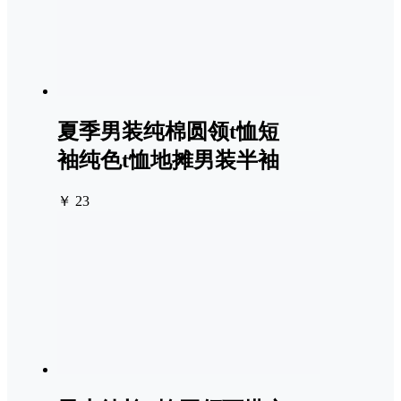
夏季男装纯棉圆领t恤短
袖纯色t恤地摊男装半袖
￥ 23