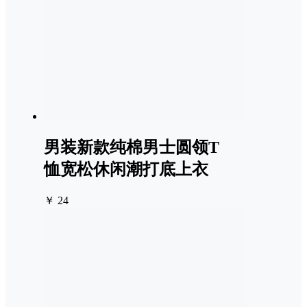
男装新款纯棉男士圆领T
恤宽松休闲潮打底上衣
￥ 24