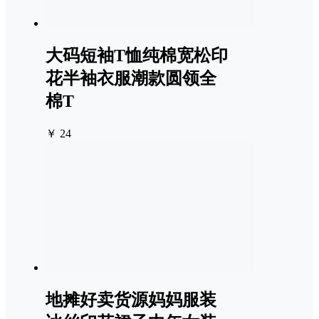
大码短袖T恤纯棉宽松印
花半袖衣服潮款圆领全
棉T
￥ 24
地摊好卖货源妈妈服装