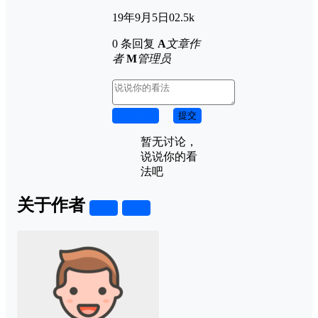
19年9月5日
0
2.5k
0 条回复
A
文章作
者
M
管理员
取消回复
提交
暂无讨论，
说说你的看
法吧
关于作者
关注
私信