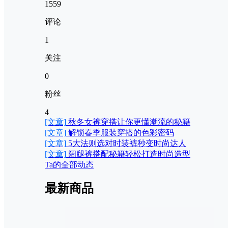
1559
评论
1
关注
0
粉丝
4
[文章]
秋冬女裤穿搭让你更懂潮流的秘籍
[文章]
解锁春季服装穿搭的色彩密码
[文章]
5大法则选对时装裤秒变时尚达人
[文章]
阔腿裤搭配秘籍轻松打造时尚造型
Ta的全部动态
最新商品