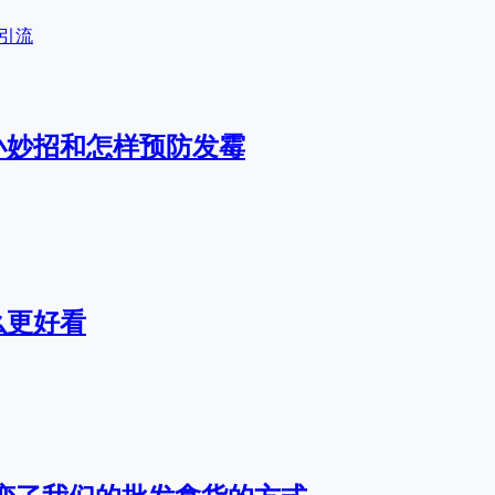
引流
小妙招和怎样预防发霉
么更好看