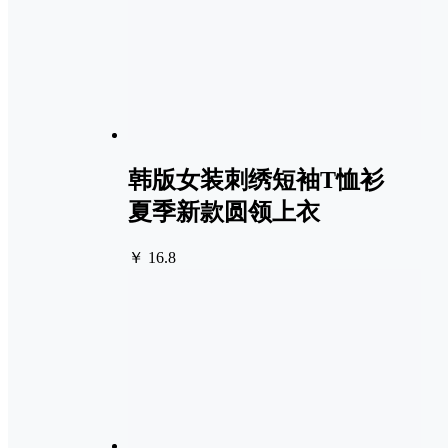
韩版女装刺绣短袖T恤衫
夏季新款圆领上衣
￥ 16.8