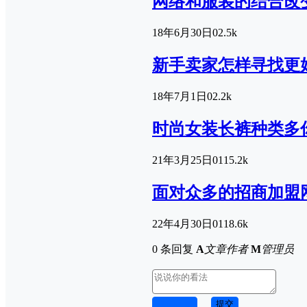
网络和服装的结合改
18年6月30日
0
2.5k
新手卖家怎样寻找更
18年7月1日
0
2.2k
时尚女装长裤种类多
21年3月25日
0
115.2k
面对众多的招商加盟
22年4月30日
0
118.6k
0 条回复
A
文章作者
M
管理员
取消回复
提交