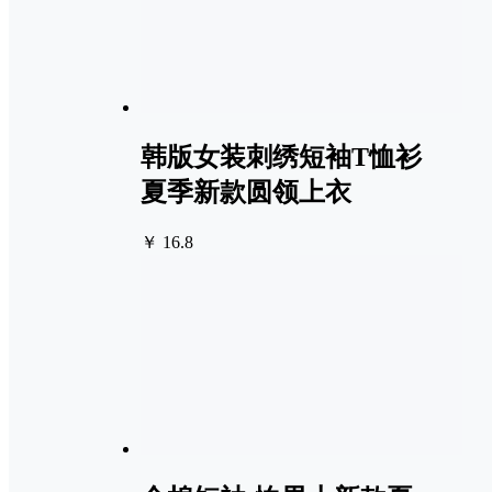
韩版女装刺绣短袖T恤衫
夏季新款圆领上衣
￥ 16.8