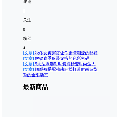
评论
1
关注
0
粉丝
4
[文章]
秋冬女裤穿搭让你更懂潮流的秘籍
[文章]
解锁春季服装穿搭的色彩密码
[文章]
5大法则选对时装裤秒变时尚达人
[文章]
阔腿裤搭配秘籍轻松打造时尚造型
Ta的全部动态
最新商品