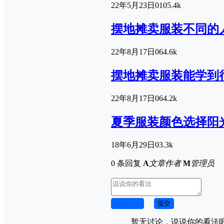
22年5月23日
0
105.4k
摆地摊卖服装不同的
22年8月17日
0
64.6k
摆地摊卖服装能学到
22年8月17日
0
64.2k
夏季服装颜色选择阳
18年6月29日
0
3.3k
0 条回复
A
文章作者
M
管理员
取消回复
提交
暂无讨论，说说你的看法