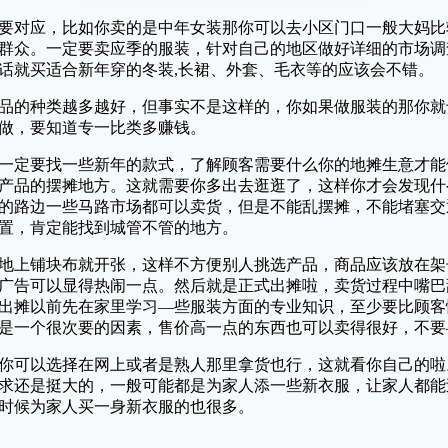
要对应，比如你卖的是中年女装那你可以去小区门口一般大妈比
群众。一定要卖应季的服装，针对自己的地区做好详细的市场调
话就买适合新年穿的冬装,长裙、外套、毛衣等的应该会不错。
品的种类越多越好，但事实不是这样的，你如果做服装的那你就
做，要知道专一比类多赚钱。
一定要找一些新年的款式，了解顾客需要什么你的地摊生意才能
产品的摆摊地方。这就需要你多出去逛逛了，这样你才会发现什
的路边一些马路市场都可以卖货，但是不能乱摆摊，不能堵塞交
置，肯定能找到城管不管的地方。
地上铺块布就开张，这样不方便别人挑选产品，商品应该放在架
销广告可以显得热闹一点。然后就是正式出摊啦，卖货过程中嘴
出摊以前先在家里学习—些服装方面的专业知识，至少要比顾客
是一个很次要的因素，售价高一点的东西也可以卖得很好，不要
你可以选择在网上或者是熟人那里拿货也行，这就看你自己的啦
求还是挺大的，一般可能都是为家人添一些新衣服，让家人都能
时候为家人买一身新衣服的也很多。