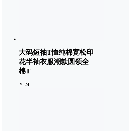
大码短袖T恤纯棉宽松印
花半袖衣服潮款圆领全
棉T
￥ 24