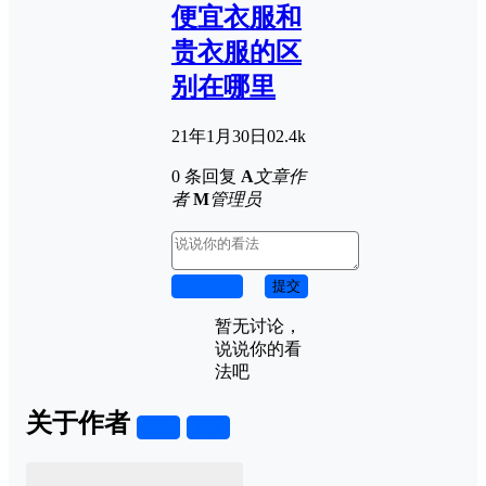
便宜衣服和
贵衣服的区
别在哪里
21年1月30日
0
2.4k
0 条回复
A
文章作
者
M
管理员
取消回复
提交
暂无讨论，
说说你的看
法吧
关于作者
关注
私信