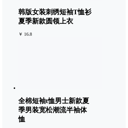
韩版女装刺绣短袖T恤衫
夏季新款圆领上衣
￥ 16.8
全棉短袖t恤男士新款夏
季男装宽松潮流半袖体
恤