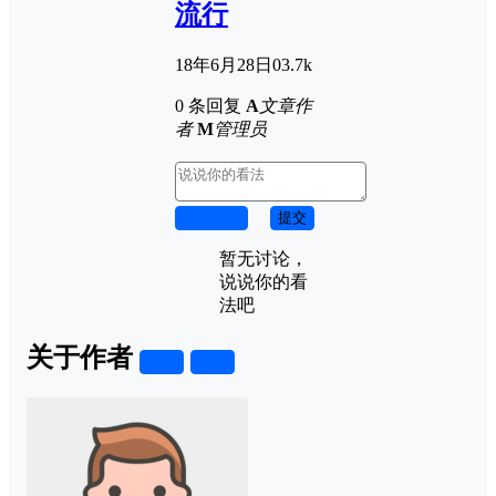
流行
18年6月28日
0
3.7k
0 条回复
A
文章作
者
M
管理员
取消回复
提交
暂无讨论，
说说你的看
法吧
关于作者
关注
私信