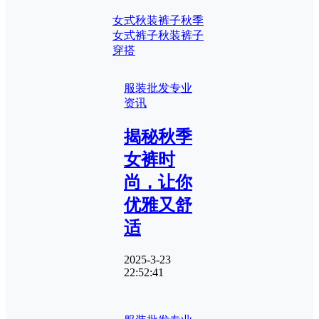
女式秋装裤子
秋季
女式裤子
秋装裤子
穿搭
服装批发专业
资讯
揭秘秋季
女裤时
尚，让你
优雅又舒
适
2025-3-23
22:52:41