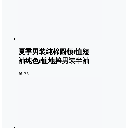
夏季男装纯棉圆领t恤短
袖纯色t恤地摊男装半袖
￥ 23