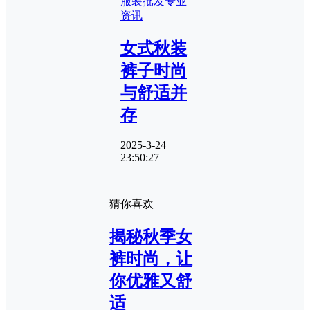
服装批发专业
资讯
女式秋装
裤子时尚
与舒适并
存
2025-3-24
23:50:27
猜你喜欢
揭秘秋季女
裤时尚，让
你优雅又舒
适