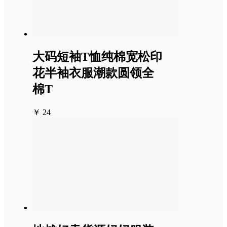
大码短袖T恤纯棉宽松印
花半袖衣服潮款圆领全
棉T
￥ 24