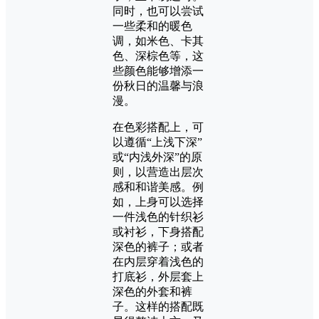
同时，也可以尝试
一些柔和的暖色
调，如米色、卡其
色、深棕色等，这
些颜色能够增添一
份秋日的温馨与浪
漫。
在色彩搭配上，可
以遵循“上浅下深”
或“内浅外深”的原
则，以营造出层次
感和和谐美感。例
如，上身可以选择
一件浅色的针织衫
或衬衫，下身搭配
深色的裤子；或者
在内层穿着浅色的
打底衫，外层套上
深色的外套和裤
子。这样的搭配既