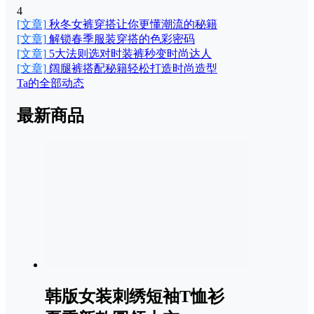
4
[文章]
秋冬女裤穿搭让你更懂潮流的秘籍
[文章]
解锁春季服装穿搭的色彩密码
[文章]
5大法则选对时装裤秒变时尚达人
[文章]
阔腿裤搭配秘籍轻松打造时尚造型
Ta的全部动态
最新商品
韩版女装刺绣短袖T恤衫