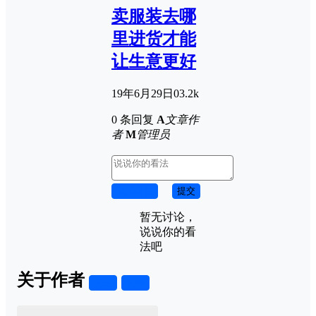
卖服装去哪
里进货才能
让生意更好
19年6月29日
0
3.2k
0 条回复
A
文章作
者
M
管理员
取消回复
提交
暂无讨论，
说说你的看
法吧
关于作者
关注
私信