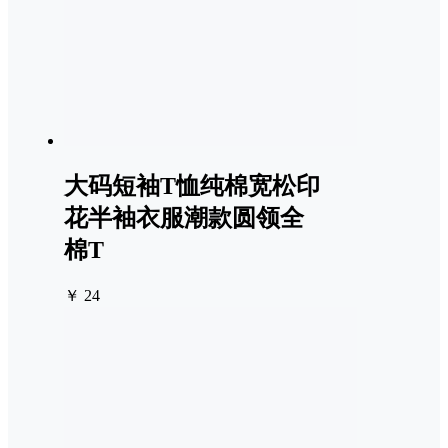
大码短袖T恤纯棉宽松印
花半袖衣服潮款圆领全
棉T
￥ 24