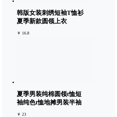
韩版女装刺绣短袖T恤衫
夏季新款圆领上衣
￥ 16.8
夏季男装纯棉圆领t恤短
袖纯色t恤地摊男装半袖
￥ 23