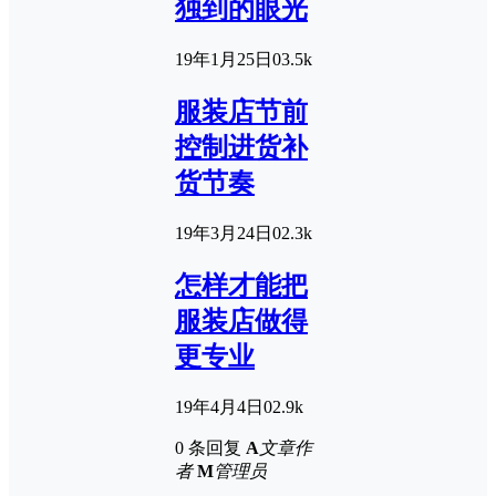
独到的眼光
19年1月25日
0
3.5k
服装店节前
控制进货补
货节奏
19年3月24日
0
2.3k
怎样才能把
服装店做得
更专业
19年4月4日
0
2.9k
0 条回复
A
文章作
者
M
管理员