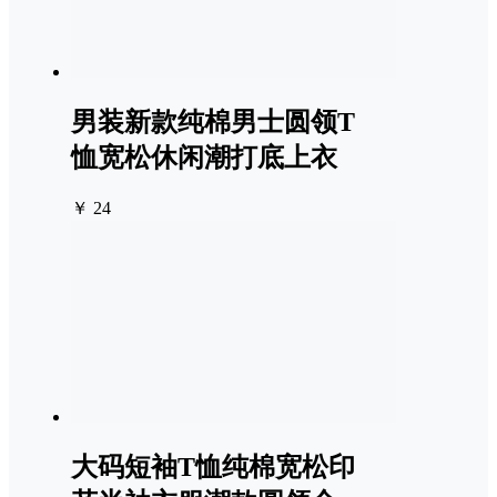
男装新款纯棉男士圆领T
恤宽松休闲潮打底上衣
￥ 24
大码短袖T恤纯棉宽松印