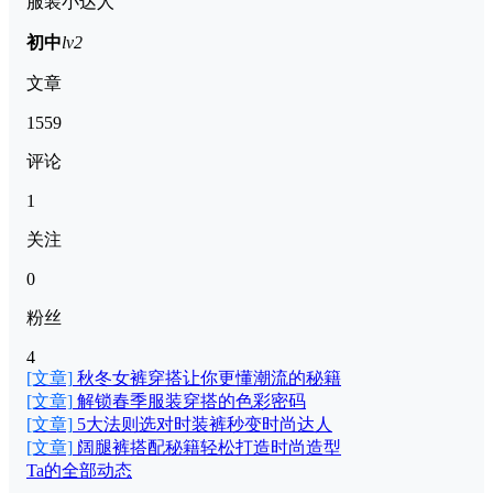
服装小达人
初中
lv2
文章
1559
评论
1
关注
0
粉丝
4
[文章]
秋冬女裤穿搭让你更懂潮流的秘籍
[文章]
解锁春季服装穿搭的色彩密码
[文章]
5大法则选对时装裤秒变时尚达人
[文章]
阔腿裤搭配秘籍轻松打造时尚造型
Ta的全部动态