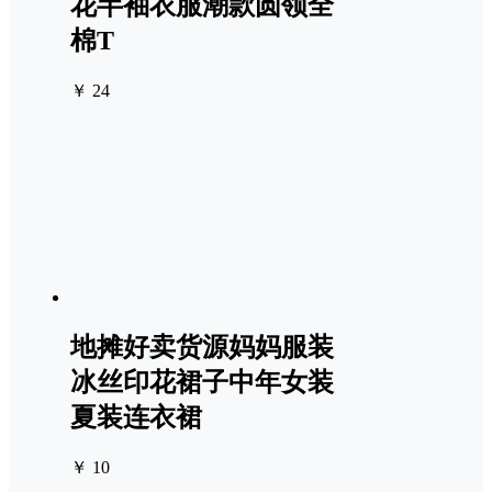
花半袖衣服潮款圆领全
棉T
￥ 24
地摊好卖货源妈妈服装
冰丝印花裙子中年女装
夏装连衣裙
￥ 10