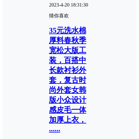
2023-4-20 18:31:30
猜你喜欢
35元洗水棉
厚料春秋季
宽松大版工
装，百搭中
长款衬衫外
套，复古时
尚外套女韩
版小众设计
感皮毛一体
加厚上衣，
......