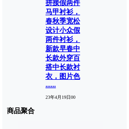
拼接假两件
马甲衬衫，
春秋季宽松
设计小众假
两件衬衫，
新款早春中
长款外穿百
搭中长款衬
衣，图片色
......
23年4月19日
0
0
商品聚合