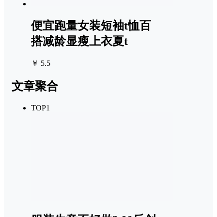
便宜跑量女装短袖t恤百
搭减龄显瘦上衣夏t
￥ 5.5
文章聚合
TOP1