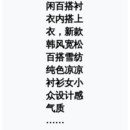
闲百搭衬
衣内搭上
衣，新款
韩风宽松
百搭雪纺
纯色凉凉
衬衫女小
众设计感
气质
……