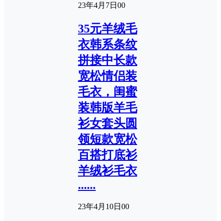
23年4月7日
0
0
35元羊绒毛
衣韩系条纹
拼接中长款
宽松情侣装
毛衣，闺蜜
装韩版羊毛
衫女套头圆
领短款宽松
百搭打底衫
羊绒衫毛衣
......
23年4月10日
0
0