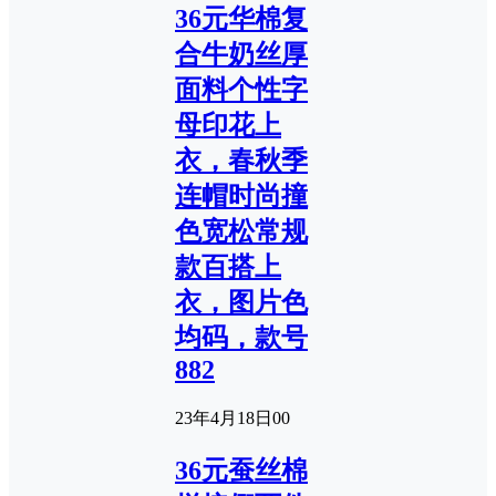
36元华棉复
合牛奶丝厚
面料个性字
母印花上
衣，春秋季
连帽时尚撞
色宽松常规
款百搭上
衣，图片色
均码，款号
882
23年4月18日
0
0
36元蚕丝棉