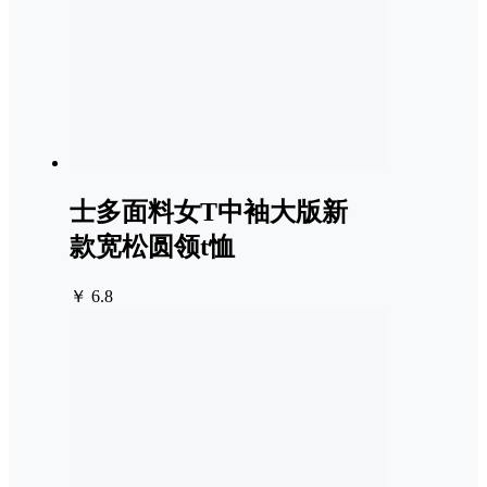
士多面料女T中袖大版新
款宽松圆领t恤
￥ 6.8