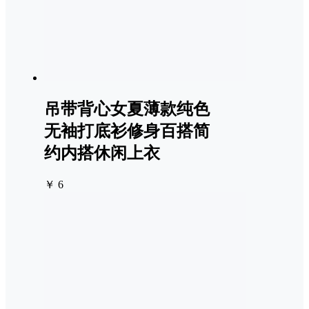
吊带背心女夏薄款纯色
无袖打底衫修身百搭简
约内搭休闲上衣
￥ 6