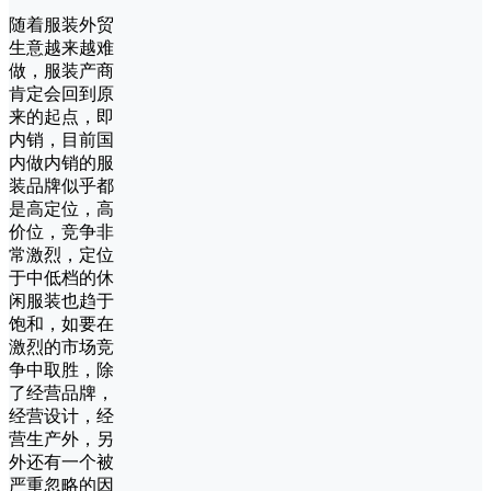
随着服装外贸
生意越来越难
做，服装产商
肯定会回到原
来的起点，即
内销，目前国
内做内销的服
装品牌似乎都
是高定位，高
价位，竞争非
常激烈，定位
于中低档的休
闲服装也趋于
饱和，如要在
激烈的市场竞
争中取胜，除
了经营品牌，
经营设计，经
营生产外，另
外还有一个被
严重忽略的因